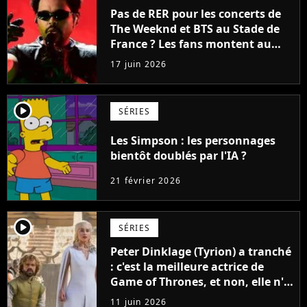
Pas de RER pour les concerts de
The Weeknd et BTS au Stade de
France ? Les fans montent au
créneau et font plier la RATP
17 juin 2026
player2
SÉRIES
Les Simpson : les personnages
bientôt doublés par l'IA ?
21 février 2026
player2
SÉRIES
Peter Dinklage (Tyrion) a tranché
: c'est la meilleure actrice de
Game of Thrones, et non, elle n'a
pas joué Daenerys
11 juin 2026