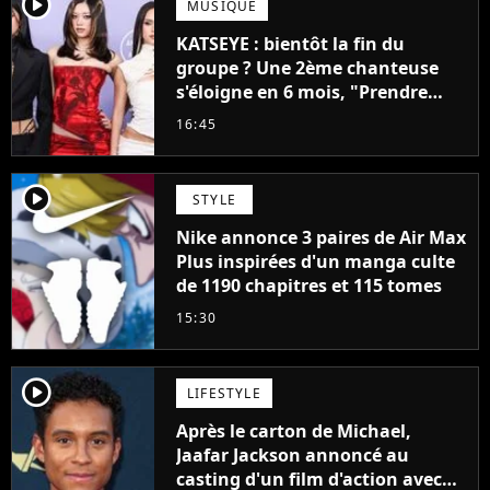
player2
MUSIQUE
KATSEYE : bientôt la fin du
groupe ? Une 2ème chanteuse
s'éloigne en 6 mois, "Prendre
cette décision n’a pas été facile"
16:45
player2
STYLE
Nike annonce 3 paires de Air Max
Plus inspirées d'un manga culte
de 1190 chapitres et 115 tomes
15:30
player2
LIFESTYLE
Après le carton de Michael,
Jaafar Jackson annoncé au
casting d'un film d'action avec