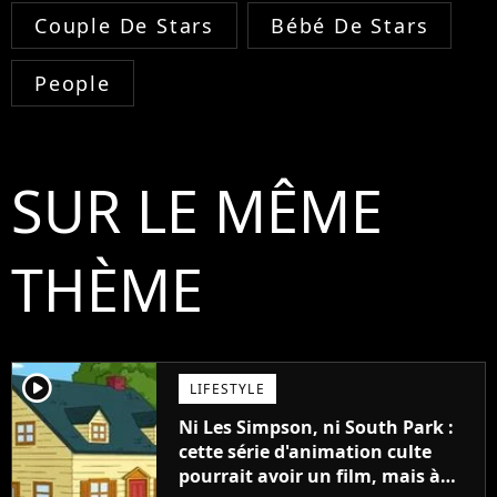
Couple De Stars
Bébé De Stars
People
SUR LE MÊME
THÈME
player2
LIFESTYLE
Ni Les Simpson, ni South Park :
cette série d'animation culte
pourrait avoir un film, mais à