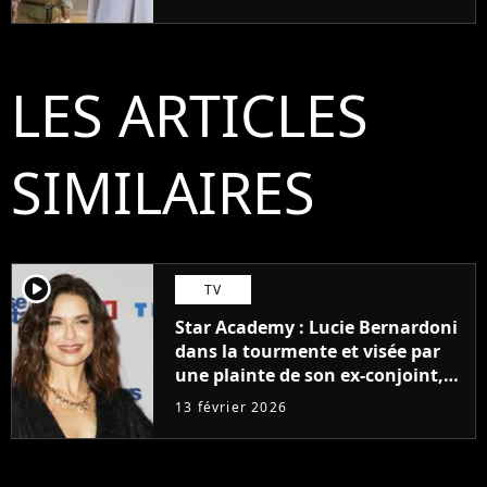
LES ARTICLES
SIMILAIRES
player2
TV
Star Academy : Lucie Bernardoni
dans la tourmente et visée par
une plainte de son ex-conjoint,
ce que l'on sait
13 février 2026