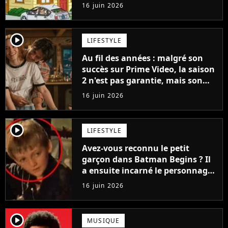
une condition très frustrante
16 juin 2026
player2
LIFESTYLE
Au fil des années : malgré son
succès sur Prime Video, la saison
2 n'est pas garantie, mais son
créateur est optimiste : "Je vois
16 juin 2026
cinq saisons"
player2
LIFESTYLE
Avez-vous reconnu le petit
garçon dans Batman Begins ? Il
a ensuite incarné le personnage
le plus détesté de la meilleure
16 juin 2026
série de tous les temps
player2
MUSIQUE