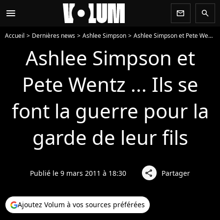
menu
newsletter
search
Accueil
Dernières news
Ashlee Simpson
Ashlee Simpson et Pete Wentz ... Ils se font la guerre pour la garde de leur fils
Ashlee Simpson et
Pete Wentz ... Ils se
font la guerre pour la
garde de leur fils
Publié le 9 mars 2011 à 18:30
Partager
share
Ajoutez Volum à vos sources préférées