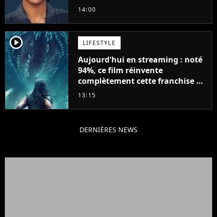
Will Smith
14:00
player2
LIFESTYLE
Aujourd'hui en streaming : noté
94%, ce film réinvente
complètement cette franchise de
science-fiction vieille de 40 ans
13:15
DERNIÈRES NEWS