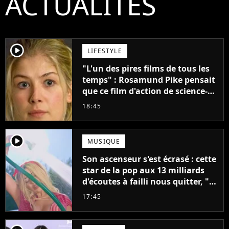
ACTUALITÉS
player2
LIFESTYLE
"L'un des pires films de tous les
temps" : Rosamund Pike pensait
que ce film d'action de science-
fiction avec Dwayne Johnson
18:45
mettrait fin à sa carrière
player2
MUSIQUE
Son ascenseur s'est écrasé : cette
star de la pop aux 13 milliards
d'écoutes à failli nous quitter, "Je
pensais ne plus jamais chanter"
17:45