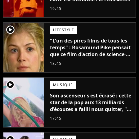
claque la porte pour "différends
19:45
créatifs"
player2
LIFESTYLE
"L'un des pires films de tous les
temps" : Rosamund Pike pensait
que ce film d'action de science-
fiction avec Dwayne Johnson
18:45
mettrait fin à sa carrière
player2
MUSIQUE
Son ascenseur s'est écrasé : cette
star de la pop aux 13 milliards
d'écoutes a failli nous quitter, "Je
pensais ne plus jamais chanter"
17:45