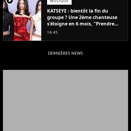
player2
MUSIQUE
KATSEYE : bientôt la fin du
groupe ? Une 2ème chanteuse
s'éloigne en 6 mois, "Prendre
cette décision n’a pas été facile"
16:45
DERNIÈRES NEWS