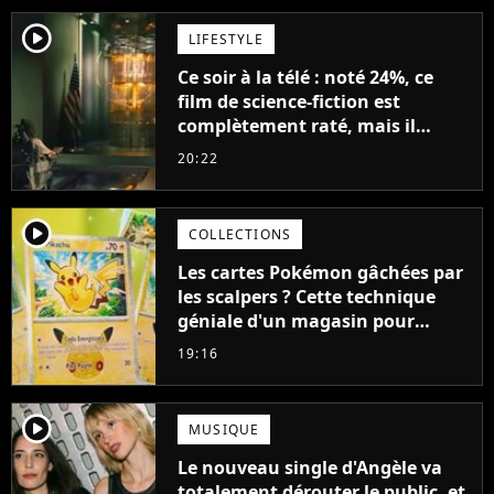
player2
LIFESTYLE
Ce soir à la télé : noté 24%, ce
film de science-fiction est
complètement raté, mais il
aurait pu être encore pire à
20:22
cause de son acteur
player2
COLLECTIONS
Les cartes Pokémon gâchées par
les scalpers ? Cette technique
géniale d'un magasin pour
ruiner les revendeurs
19:16
player2
MUSIQUE
Le nouveau single d'Angèle va
totalement dérouter le public, et