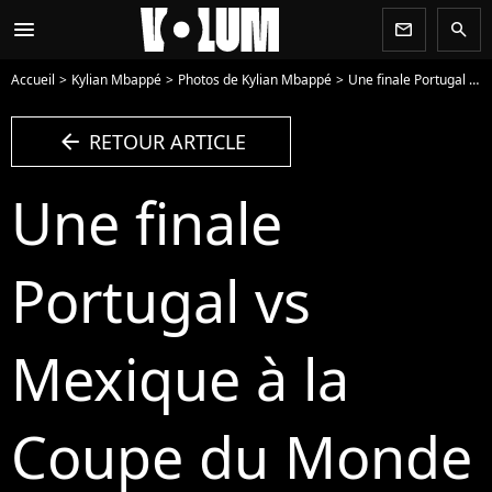
menu
newsletter
search
Accueil
Kylian Mbappé
Photos de Kylian Mbappé
Une finale Portugal vs Mexique à la Coupe du Monde 2026 ? - Photo
arrow_left
RETOUR ARTICLE
Une finale
Portugal vs
Mexique à la
Coupe du Monde