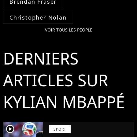
Brendan Fraser
Christopher Nolan
VOIR TOUS LES PEOPLE
DERNIERS
ARTICLES SUR
KYLIAN MBAPPÉ
player2
SPORT