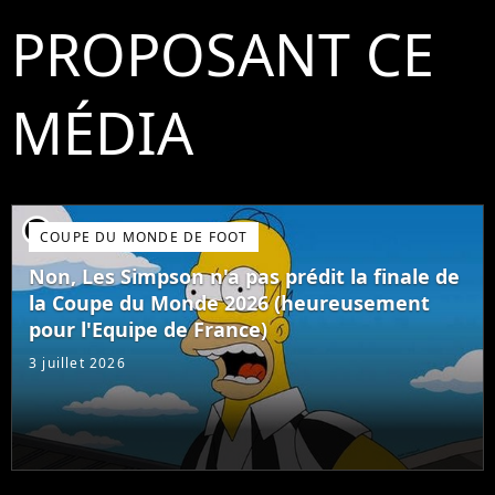
PROPOSANT CE
MÉDIA
player2
COUPE DU MONDE DE FOOT
Non, Les Simpson n'a pas prédit la finale de
la Coupe du Monde 2026 (heureusement
pour l'Equipe de France)
3 juillet 2026