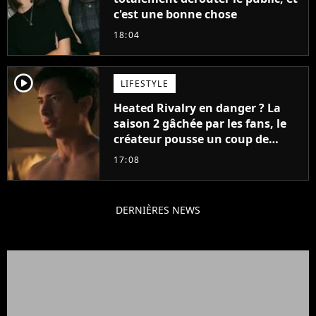
c'est une bonne chose
18:04
player2
LIFESTYLE
Heated Rivalry en danger ? La
saison 2 gâchée par les fans, le
créateur pousse un coup de
gueule
17:08
DERNIÈRES NEWS