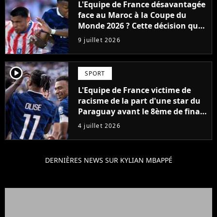
L'Equipe de France désavantagée
face au Maroc à la Coupe du
Monde 2026 ? Cette décision qui
laisse craindre le pire, "Il y a une
9 juillet 2026
certaine amertume"
player2
SPORT
L'Equipe de France victime de
racisme de la part d'une star du
Paraguay avant le 8ème de finale
de Coupe du Monde 2026
4 juillet 2026
DERNIÈRES NEWS SUR KYLIAN MBAPPÉ