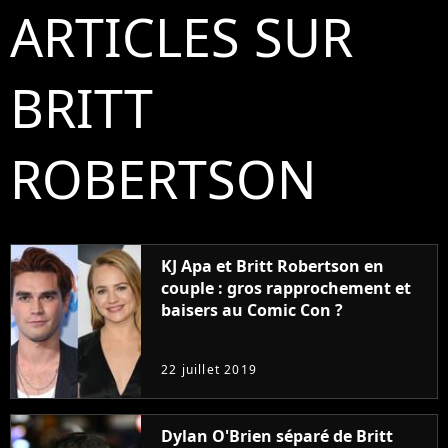
ARTICLES SUR
BRITT
ROBERTSON
KJ Apa et Britt Robertson en
couple : gros rapprochement et
baisers au Comic Con ?
22 juillet 2019
Dylan O'Brien séparé de Britt