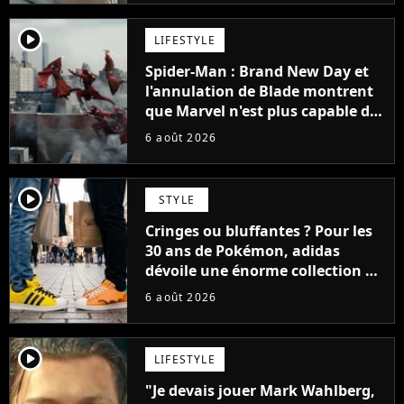
player2
LIFESTYLE
Spider-Man : Brand New Day et
l'annulation de Blade montrent
que Marvel n'est plus capable de
faire quoi que ce soit de simple
6 août 2026
player2
STYLE
Cringes ou bluffantes ? Pour les
30 ans de Pokémon, adidas
dévoile une énorme collection de
sneakers et je ne sais pas quoi en
6 août 2026
penser
player2
LIFESTYLE
"Je devais jouer Mark Wahlberg,