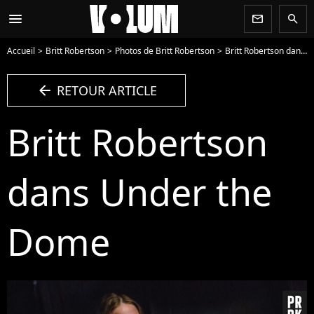
menu
newsletter
search
Accueil
Britt Robertson
Photos de Britt Robertson
Britt Robertson dans Under the Dome - Photo
arrow_left
RETOUR ARTICLE
Britt Robertson
dans Under the
Dome