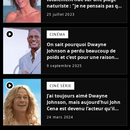
naturiste : "je ne pensais pas que
j'arriverais à le faire..."
25 juillet 2023
player2
CINÉMA
On sait pourquoi Dwayne
Johnson a perdu beaucoup de
poids et c'est pour une raison
importante
9 septembre 2025
player2
CINÉ SÉRIE
J'ai toujours aimé Dwayne
Johnson, mais aujourd'hui John
Cena est devenu l'acteur qu'il
rêvait d'être (et Ricky Stanicky le
24 mars 2024
prouve encore)