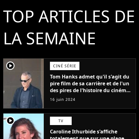
TOP ARTICLES DE
LA SEMAINE
player2
CINÉ SÉRIE
Tom Hanks admet qu'il s'agit du
pire film de sa carrière et de l'un
des pires de l'histoire du cinéma :
"L'un des films les plus
16 juin 2024
médiocres jamais réalisés"
player2
TV
Caroline Ithurbide s'affiche
totalement nue sur une plage