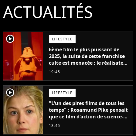
ACTUALITÉS
player2
LIFESTYLE
6ème film le plus puissant de
2025, la suite de cette franchise
culte est menacée : le réalisateur
claque la porte pour "différends
19:45
créatifs"
player2
LIFESTYLE
"L'un des pires films de tous les
temps" : Rosamund Pike pensait
que ce film d'action de science-
fiction avec Dwayne Johnson
18:45
mettrait fin à sa carrière