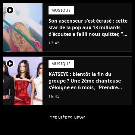
player2
MUSIQUE
Son ascenseur s'est écrasé : cette
star de la pop aux 13 milliards
d'écoutes a failli nous quitter, "Je
pensais ne plus jamais chanter"
17:45
player2
MUSIQUE
KATSEYE : bientôt la fin du
groupe ? Une 2ème chanteuse
s'éloigne en 6 mois, "Prendre
cette décision n’a pas été facile"
16:45
DERNIÈRES NEWS