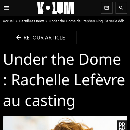
menu
newsletter
search
Accueil
Dernières news
Under the Dome de Stephen King : la série débarque sur CBS, mystères et surprises au programme
arrow_left
RETOUR ARTICLE
Under the Dome
: Rachelle Lefèvre
au casting