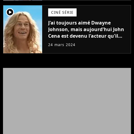
player2
CINÉ SÉRIE
J'ai toujours aimé Dwayne
Johnson, mais aujourd'hui John
Cena est devenu l'acteur qu'il
rêvait d'être (et Ricky Stanicky le
24 mars 2024
prouve encore)