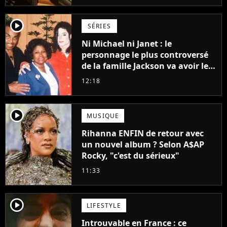
player2
SÉRIES
Ni Michael ni Janet : le
personnage le plus controversé
de la famille Jackson va avoir le
droit à sa propre série
12:18
player2
MUSIQUE
Rihanna ENFIN de retour avec
un nouvel album ? Selon A$AP
Rocky, "c'est du sérieux"
11:33
player2
LIFESTYLE
Introuvable en France : ce