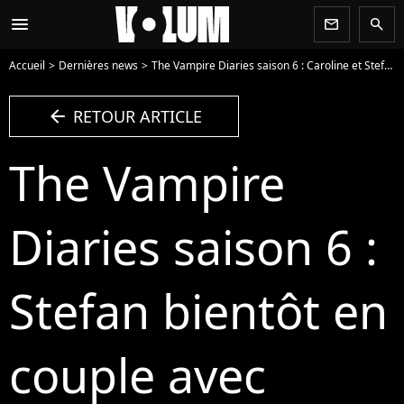
menu
newsletter
search
Accueil
Dernières news
The Vampire Diaries saison 6 : Caroline et Stefan enfin ensemble ?
arrow_left
RETOUR ARTICLE
The Vampire
Diaries saison 6 :
Stefan bientôt en
couple avec