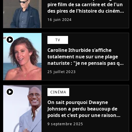
pire film de sa carrière et de l'un
des pires de l'histoire du cinéma :
"L'un des films les plus
16 juin 2024
médiocres jamais réalisés"
player2
TV
Caroline Ithurbide s'affiche
totalement nue sur une plage
naturiste : "je ne pensais pas que
j'arriverais à le faire..."
25 juillet 2023
player2
CINÉMA
On sait pourquoi Dwayne
Johnson a perdu beaucoup de
poids et c'est pour une raison
importante
9 septembre 2025