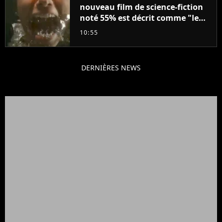
nouveau film de science-fiction
noté 55% est décrit comme "le
plus stupide de l'année"
10:55
DERNIÈRES NEWS