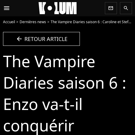
menu
newsletter
search
Accueil
Dernières news
The Vampire Diaries saison 6 : Caroline et Stefan enfin ensemble ?
arrow_left
RETOUR ARTICLE
The Vampire
Diaries saison 6 :
Enzo va-t-il
conquérir