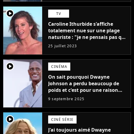
player2
TV
Caroline Ithurbide s'affiche
totalement nue sur une plage
naturiste : "je ne pensais pas que
j'arriverais à le faire..."
25 juillet 2023
player2
CINÉMA
On sait pourquoi Dwayne
Johnson a perdu beaucoup de
poids et c'est pour une raison
importante
9 septembre 2025
player2
CINÉ SÉRIE
J'ai toujours aimé Dwayne