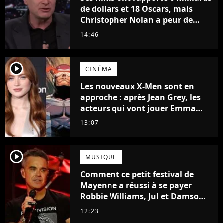
de dollars et 18 Oscars, mais
Christopher Nolan a peur de
tourner un genre de films très
14:46
particulier
player2
CINÉMA
Les nouveaux X-Men sont en
approche : après Jean Grey, les
acteurs qui vont jouer Emma
Frost et Cyclope trouvés !
13:07
player2
MUSIQUE
Comment ce petit festival de
Mayenne a réussi à se payer
Robbie Williams, Jul et Damso
cette année ?
12:23