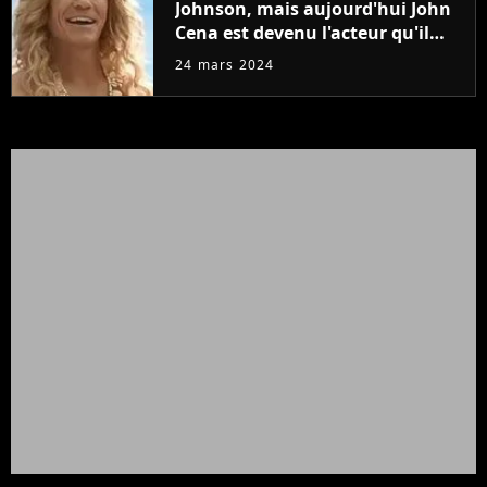
Johnson, mais aujourd'hui John
Cena est devenu l'acteur qu'il
rêvait d'être (et Ricky Stanicky le
24 mars 2024
prouve encore)