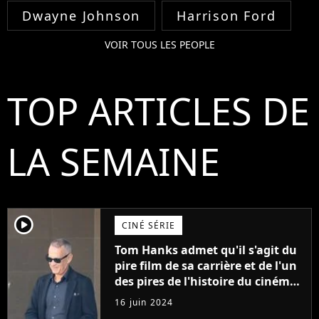
Dwayne Johnson
Harrison Ford
VOIR TOUS LES PEOPLE
TOP ARTICLES DE
LA SEMAINE
player2
CINÉ SÉRIE
Tom Hanks admet qu'il s'agit du
pire film de sa carrière et de l'un
des pires de l'histoire du cinéma :
"L'un des films les plus
16 juin 2024
médiocres jamais réalisés"