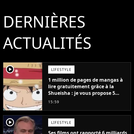
DERNIÈRES
ACTUALITÉS
player2
LIFESTYLE
1 million de pages de mangas à
lire gratuitement grâce à la
Shueisha : je vous propose 5
mangas jamais sortis en France
15:59
à découvrir absolument
player2
LIFESTYLE
Ses films ont rapporté 6 milliards