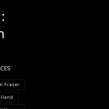
:
n
CES
n Fraser
lland