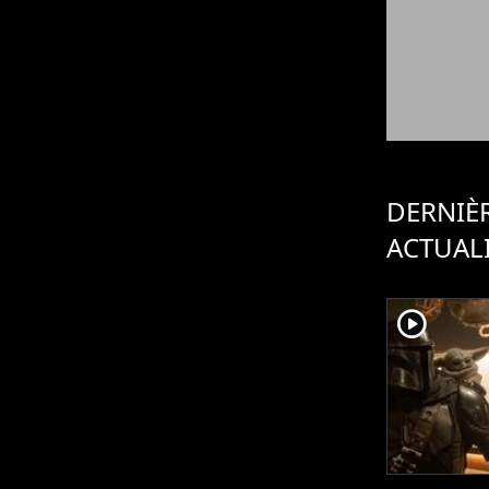
DERNIÈ
ACTUAL
player2