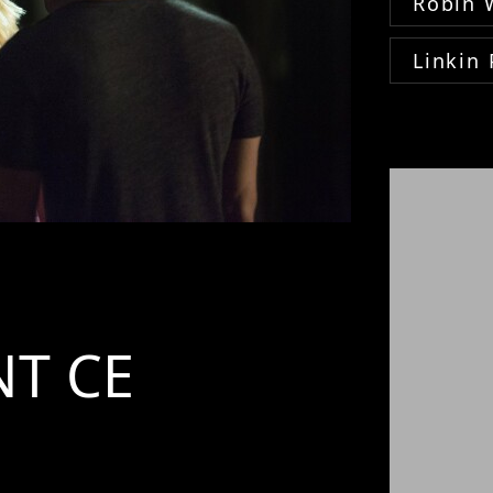
Robin 
Linkin 
T CE