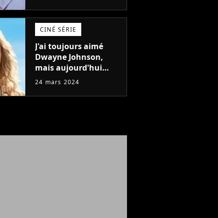
une raison
importante
CINÉ SÉRIE
J'ai toujours aimé
Dwayne Johnson,
mais aujourd'hui
John Cena est devenu
24 mars 2024
l'acteur qu'il rêvait
d'être (et Ricky
Stanicky le prouve
encore)