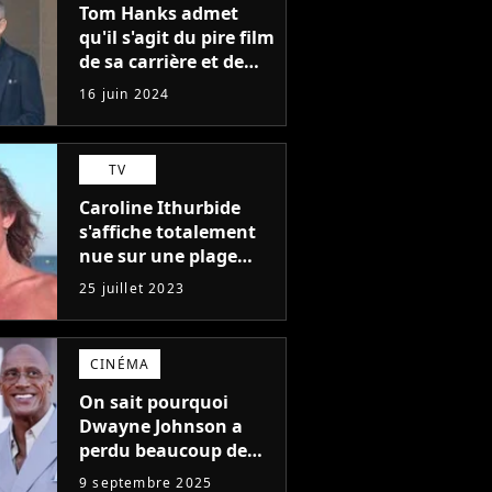
Tom Hanks admet
qu'il s'agit du pire film
de sa carrière et de
l'un des pires de
16 juin 2024
l'histoire du cinéma :
"L'un des films les
plus médiocres jamais
TV
réalisés"
Caroline Ithurbide
s'affiche totalement
nue sur une plage
naturiste : "je ne
25 juillet 2023
pensais pas que
j'arriverais à le
faire..."
CINÉMA
On sait pourquoi
Dwayne Johnson a
perdu beaucoup de
poids et c'est pour
9 septembre 2025