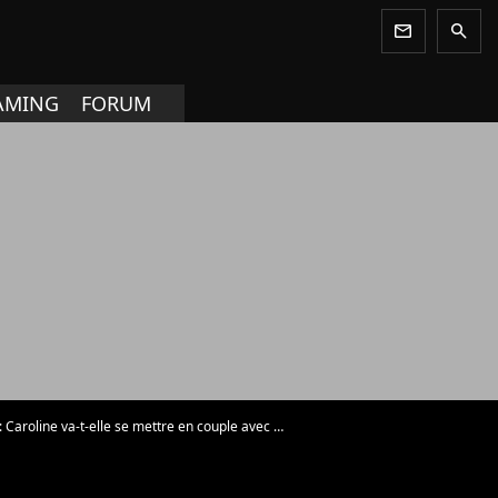
newsletter
search
AMING
FORUM
ine va-t-elle se mettre en couple avec Stefan ? - Photo