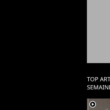
TOP ART
SEMAIN
player2