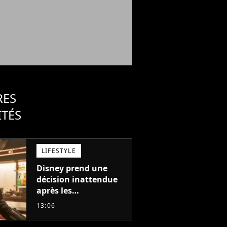
RES
ITÉS
LIFESTYLE
Disney prend une
décision inattendue
après les
"performances
13:06
mitigées" de Vaiana
et The Mandalorian &