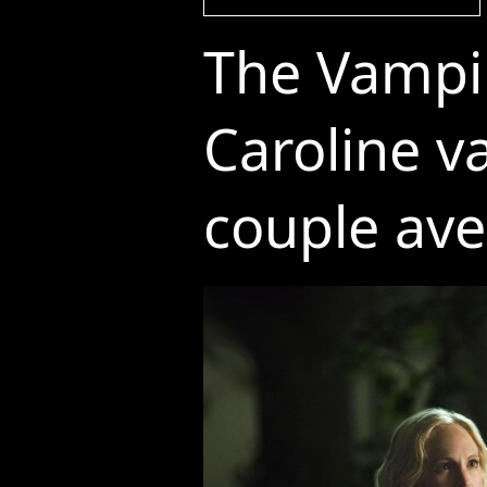
The Vampir
Caroline va
couple ave