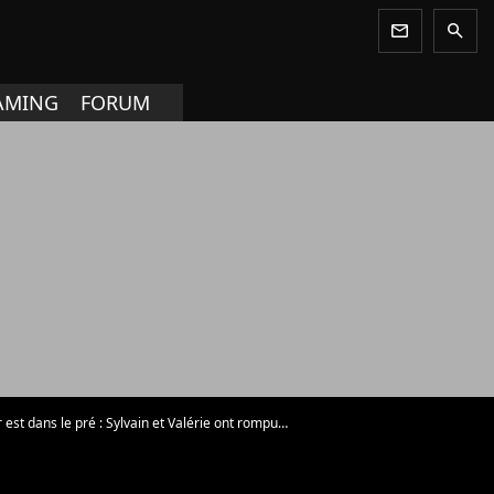
newsletter
search
AMING
FORUM
st dans le pré : Sylvain et Valérie ont rompu - Photo