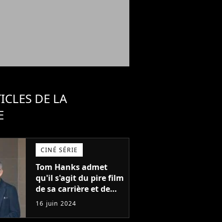
ICLES DE LA
E
CINÉ SÉRIE
Tom Hanks admet
qu'il s'agit du pire film
de sa carrière et de
l'un des pires de
16 juin 2024
l'histoire du cinéma :
"L'un des films les