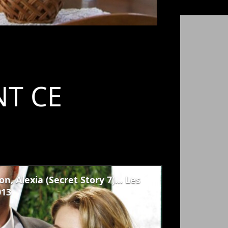
T CE
n, Alexia (Secret Story 7)... Les
013