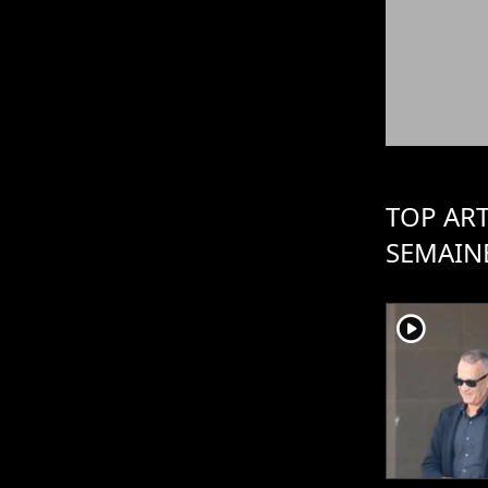
TOP ART
SEMAIN
player2