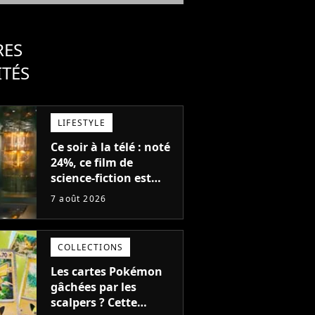
RES
ITÉS
LIFESTYLE
Ce soir à la télé : noté
24%, ce film de
science-fiction est
complètement raté,
7 août 2026
mais il aurait pu être
encore pire à cause de
son acteur
COLLECTIONS
Les cartes Pokémon
gâchées par les
scalpers ? Cette