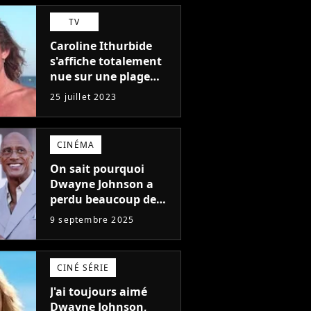
plus médiocres jamais
TV
réalisés"
Caroline Ithurbide
s'affiche totalement
nue sur une plage
naturiste : "je ne
25 juillet 2023
pensais pas que
j'arriverais à le
faire..."
CINÉMA
On sait pourquoi
Dwayne Johnson a
perdu beaucoup de
poids et c'est pour
9 septembre 2025
une raison
importante
CINÉ SÉRIE
J'ai toujours aimé
Dwayne Johnson,