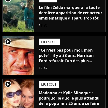
Le film Zelda marquera la toute
dernière apparition de cet acteur
emblématique disparu trop tôt
13:35
player2
LIFESTYLE
"Ce n'est pas pour moi, mon
pote" : il y a 33 ans, Harrison
Ford refusait l'un des plus
grands succès de tous les temps
12:47
player2
MUSIQUE
Madonna et Kylie Minogue :
pourquoi le duo le plus attendu
de la pop a mis 25 ans à se faire