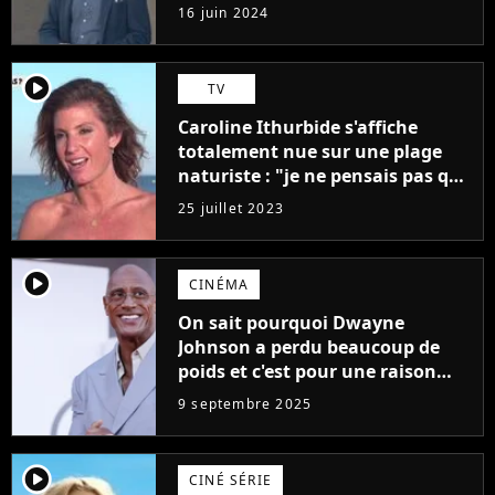
"L'un des films les plus
16 juin 2024
médiocres jamais réalisés"
player2
TV
Caroline Ithurbide s'affiche
totalement nue sur une plage
naturiste : "je ne pensais pas que
j'arriverais à le faire..."
25 juillet 2023
player2
CINÉMA
On sait pourquoi Dwayne
Johnson a perdu beaucoup de
poids et c'est pour une raison
importante
9 septembre 2025
player2
CINÉ SÉRIE