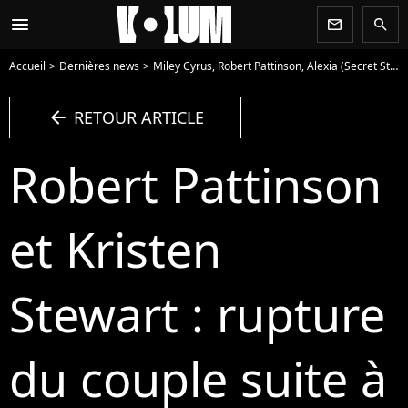
menu
newsletter
search
Accueil
Dernières news
Miley Cyrus, Robert Pattinson, Alexia (Secret Story 7)... Les ruptures marquantes de 2013
arrow_left
RETOUR ARTICLE
Robert Pattinson
et Kristen
Stewart : rupture
du couple suite à