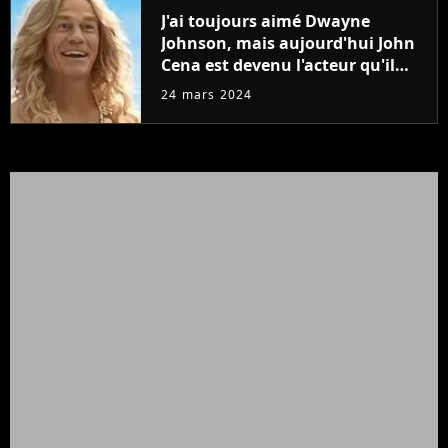
J'ai toujours aimé Dwayne
Johnson, mais aujourd'hui John
Cena est devenu l'acteur qu'il
rêvait d'être (et Ricky Stanicky le
24 mars 2024
prouve encore)