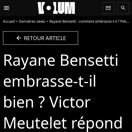
menu
newsletter
search
Accueil
Dernières news
Rayane Bensetti : comment embrasse-t-il ? Petite confession d'un acteur de Clem
arrow_left
RETOUR ARTICLE
Rayane Bensetti
embrasse-t-il
bien ? Victor
Meutelet répond