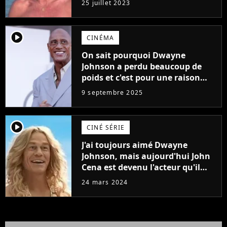
25 juillet 2023
player2
CINÉMA
On sait pourquoi Dwayne
Johnson a perdu beaucoup de
poids et c'est pour une raison
importante
9 septembre 2025
player2
CINÉ SÉRIE
J'ai toujours aimé Dwayne
Johnson, mais aujourd'hui John
Cena est devenu l'acteur qu'il
rêvait d'être (et Ricky Stanicky le
24 mars 2024
prouve encore)