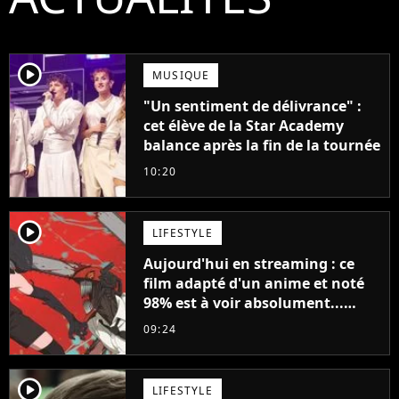
player2
MUSIQUE
"Un sentiment de délivrance" :
cet élève de la Star Academy
balance après la fin de la tournée
10:20
player2
LIFESTYLE
Aujourd'hui en streaming : ce
film adapté d'un anime et noté
98% est à voir absolument...
sinon vous ne comprendrez plus
09:24
la série
player2
LIFESTYLE