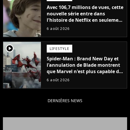
Avec 106,7 millions de vues, cette
nouvelle série entre dans
l'histoire de Netflix en seulement
48 jours
6 août 2026
player2
LIFESTYLE
Spider-Man : Brand New Day et
l'annulation de Blade montrent
que Marvel n'est plus capable de
faire quoi que ce soit de simple
6 août 2026
DERNIÈRES NEWS