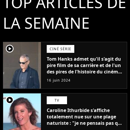
TOP ARTICLES DE
LA SEMAINE
player2
CINÉ SÉRIE
Tom Hanks admet qu'il s'agit du
pire film de sa carrière et de l'un
des pires de l'histoire du cinéma :
"L'un des films les plus
16 juin 2024
médiocres jamais réalisés"
player2
TV
Caroline Ithurbide s'affiche
totalement nue sur une plage
naturiste : "je ne pensais pas que
j'arriverais à le faire..."