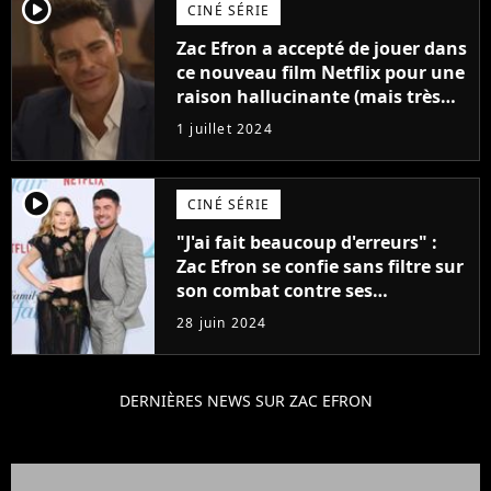
player2
CINÉ SÉRIE
Zac Efron a accepté de jouer dans
ce nouveau film Netflix pour une
raison hallucinante (mais très
drôle)
1 juillet 2024
player2
CINÉ SÉRIE
"J'ai fait beaucoup d'erreurs" :
Zac Efron se confie sans filtre sur
son combat contre ses
addictions
28 juin 2024
DERNIÈRES NEWS SUR ZAC EFRON