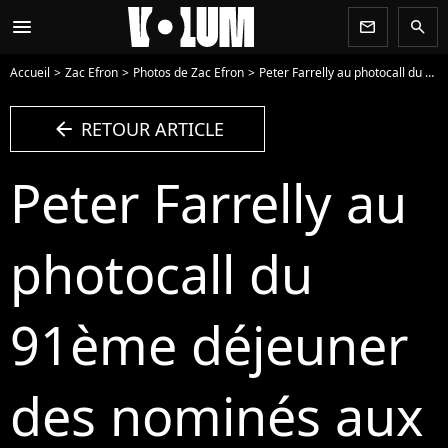
menu
newsletter
search
Accueil
Zac Efron
Photos de Zac Efron
Peter Farrelly au photocall du 91ème déjeuner des nominés aux Oscars au Beverly Hilton dans le quartier de Beverlly Hills à Los Angeles, Californie, etats-Unis, le 4 février 2019. © Billy Bennight/Zuma Press/Bestimage - Photo
arrow_left
RETOUR ARTICLE
Peter Farrelly au
photocall du
91ème déjeuner
des nominés aux