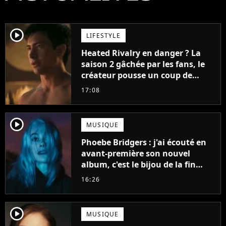
player2
LIFESTYLE
Heated Rivalry en danger ? La
saison 2 gâchée par les fans, le
créateur pousse un coup de
gueule
17:08
player2
MUSIQUE
Phoebe Bridgers : j'ai écouté en
avant-première son nouvel
album, c'est le bijou de la fin
d'été
16:26
player2
MUSIQUE