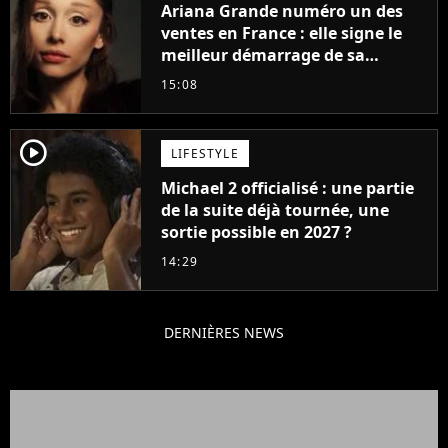
Ariana Grande numéro un des
ventes en France : elle signe le
meilleur démarrage de sa
carrière avec son album Petal
15:08
player2
LIFESTYLE
Michael 2 officialisé : une partie
de la suite déjà tournée, une
sortie possible en 2027 ?
14:29
DERNIÈRES NEWS