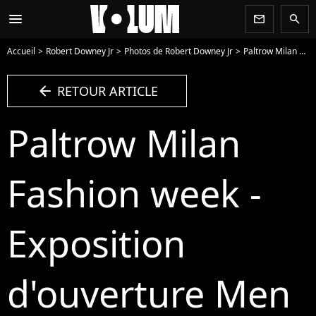
menu
newsletter
search
Accueil
Robert Downey Jr
Photos de Robert Downey Jr
Paltrow Milan Fashion week - Exposition d'ouverture Men S/S 2025 -Swarovski - Masters of Light- toile de fond Milan, Italie 16 juin 2024 - Photo
arrow_left
RETOUR ARTICLE
Paltrow Milan
Fashion week -
Exposition
d'ouverture Men