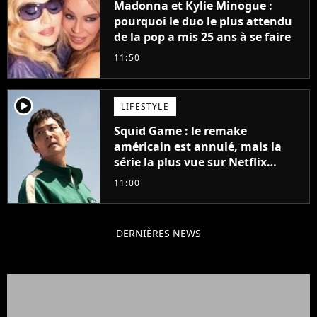
Madonna et Kylie Minogue :
pourquoi le duo le plus attendu
de la pop a mis 25 ans à se faire
11:50
player2
LIFESTYLE
Squid Game : le remake
américain est annulé, mais la
série la plus vue sur Netflix
pourrait avoir une version
11:00
française
DERNIÈRES NEWS