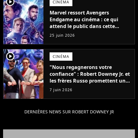
player2
CINÉMA
Marvel ressort Avengers
Endgame au cinéma : ce qui
attend le public dans cette
version premium ultime
25 juin 2026
player2
CINÉMA
"Nous regagnerons votre
confiance" : Robert Downey Jr. et
les frères Russo promettent une
révolution pour Avengers :
7 juin 2026
Doomsday
DERNIÈRES NEWS SUR ROBERT DOWNEY JR