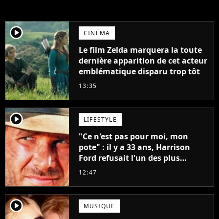
player2
CINÉMA
Le film Zelda marquera la toute
dernière apparition de cet acteur
emblématique disparu trop tôt
13:35
player2
LIFESTYLE
"Ce n'est pas pour moi, mon
pote" : il y a 33 ans, Harrison
Ford refusait l'un des plus
grands succès de tous les temps
12:47
player2
MUSIQUE