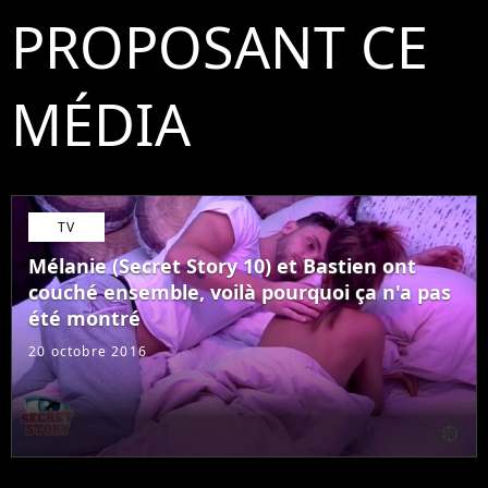
PROPOSANT CE
MÉDIA
TV
Mélanie (Secret Story 10) et Bastien ont
couché ensemble, voilà pourquoi ça n'a pas
été montré
20 octobre 2016