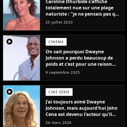
Caroline Ithurbide s'affiche
totalement nue sur une plage
naturiste : "je ne pensais pas que
j'arriverais à le faire..."
25 juillet 2023
player2
CINÉMA
On sait pourquoi Dwayne
Johnson a perdu beaucoup de
poids et c'est pour une raison
importante
9 septembre 2025
player2
CINÉ SÉRIE
J'ai toujours aimé Dwayne
Johnson, mais aujourd'hui John
Cena est devenu l'acteur qu'il
rêvait d'être (et Ricky Stanicky le
24 mars 2024
prouve encore)