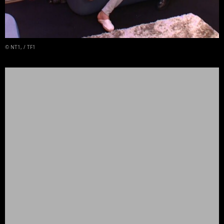
© NT1, / TF1