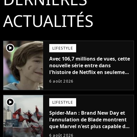
ACTUALITÉS
player2
LIFESTYLE
Avec 106,7 millions de vues, cette
nouvelle série entre dans
l'histoire de Netflix en seulement
48 jours
6 août 2026
player2
LIFESTYLE
Spider-Man : Brand New Day et
l'annulation de Blade montrent
que Marvel n'est plus capable de
faire quoi que ce soit de simple
6 août 2026