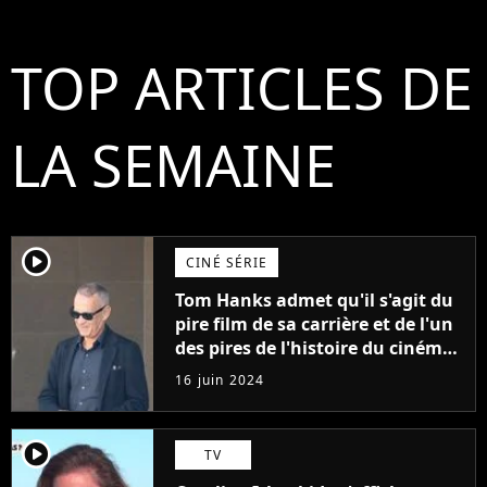
TOP ARTICLES DE
LA SEMAINE
player2
CINÉ SÉRIE
Tom Hanks admet qu'il s'agit du
pire film de sa carrière et de l'un
des pires de l'histoire du cinéma :
"L'un des films les plus
16 juin 2024
médiocres jamais réalisés"
player2
TV