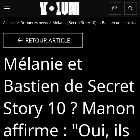
menu
newsletter
search
Accueil
Dernières news
Mélanie (Secret Story 10) et Bastien ont couché ensemble, voilà pourquoi ça n'a pas été montré
arrow_left
RETOUR ARTICLE
Mélanie et
Bastien de Secret
Story 10 ? Manon
affirme : "Oui, ils