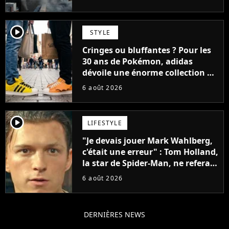
player2
STYLE
Cringes ou bluffantes ? Pour les
30 ans de Pokémon, adidas
dévoile une énorme collection de
sneakers et je ne sais pas quoi en
6 août 2026
penser
player2
LIFESTYLE
"Je devais jouer Mark Wahlberg,
c'était une erreur" : Tom Holland,
la star de Spider-Man, ne referait
pas ce blockbuster
6 août 2026
DERNIÈRES NEWS