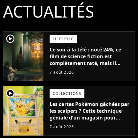
ACTUALITÉS
player2
LIFESTYLE
Ce soir à la télé : noté 24%, ce
film de science-fiction est
complètement raté, mais il
aurait pu être encore pire à
7 août 2026
cause de son acteur
player2
COLLECTIONS
Les cartes Pokémon gâchées par
les scalpers ? Cette technique
géniale d'un magasin pour
ruiner les revendeurs
7 août 2026