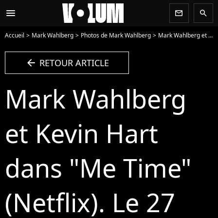
menu
newsletter
search
Accueil
Mark Wahlberg
Photos de Mark Wahlberg
Mark Wahlberg et Kevin Hart dans "Me Time" (Netflix). Le 27 août 2022. Kevin Hart, Regina Hall, Mark Wahlberg, "Me Time" (2022)., - Photo
arrow_left
RETOUR ARTICLE
Mark Wahlberg
et Kevin Hart
dans "Me Time"
(Netflix). Le 27