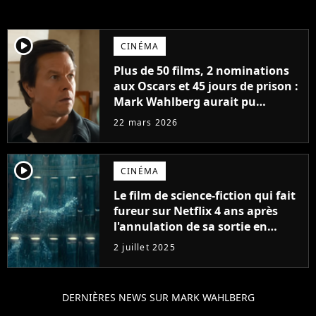
player2
CINÉMA
Plus de 50 films, 2 nominations
aux Oscars et 45 jours de prison :
Mark Wahlberg aurait pu
compromettre son avenir à
22 mars 2026
Hollywood
player2
CINÉMA
Le film de science-fiction qui fait
fureur sur Netflix 4 ans après
l'annulation de sa sortie en
salles
2 juillet 2025
DERNIÈRES NEWS SUR MARK WAHLBERG