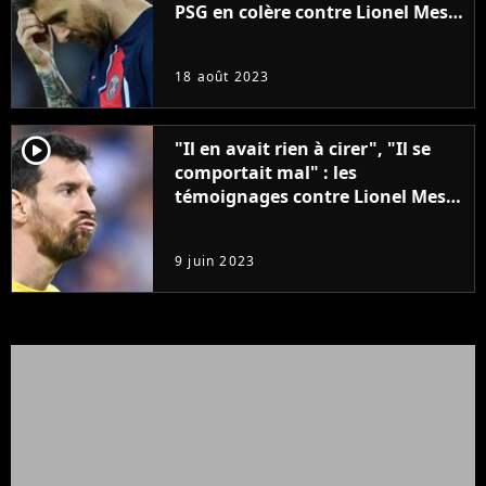
PSG en colère contre Lionel Messi
après ses critiques contre le PSG
et les fans
18 août 2023
player2
"Il en avait rien à cirer", "Il se
comportait mal" : les
témoignages contre Lionel Messi
se multiplient, et ils ne viennent
pas de n'importe qui
9 juin 2023