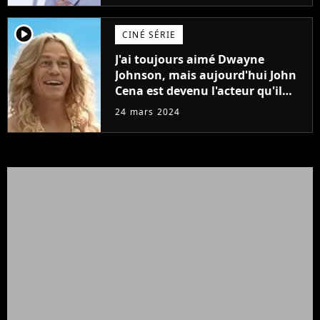
player2
CINÉ SÉRIE
J'ai toujours aimé Dwayne
Johnson, mais aujourd'hui John
Cena est devenu l'acteur qu'il
rêvait d'être (et Ricky Stanicky le
24 mars 2024
prouve encore)