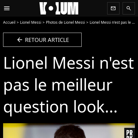
menu
newsletter
search
Accueil
Lionel Messi
Photos de Lionel Messi
Lionel Messi n'est pas le meilleur question look... - Photo
arrow_left
RETOUR ARTICLE
Lionel Messi n'est
pas le meilleur
question look...