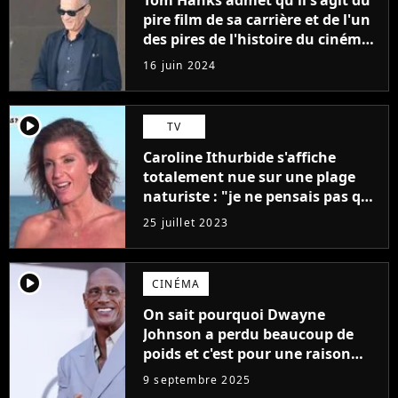
Tom Hanks admet qu'il s'agit du
pire film de sa carrière et de l'un
des pires de l'histoire du cinéma :
"L'un des films les plus
16 juin 2024
médiocres jamais réalisés"
player2
TV
Caroline Ithurbide s'affiche
totalement nue sur une plage
naturiste : "je ne pensais pas que
j'arriverais à le faire..."
25 juillet 2023
player2
CINÉMA
On sait pourquoi Dwayne
Johnson a perdu beaucoup de
poids et c'est pour une raison
importante
9 septembre 2025