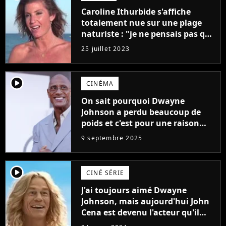
Caroline Ithurbide s'affiche
totalement nue sur une plage
naturiste : "je ne pensais pas que
j'arriverais à le faire..."
25 juillet 2023
player2
CINÉMA
On sait pourquoi Dwayne
Johnson a perdu beaucoup de
poids et c'est pour une raison
importante
9 septembre 2025
player2
CINÉ SÉRIE
J'ai toujours aimé Dwayne
Johnson, mais aujourd'hui John
Cena est devenu l'acteur qu'il
rêvait d'être (et Ricky Stanicky le