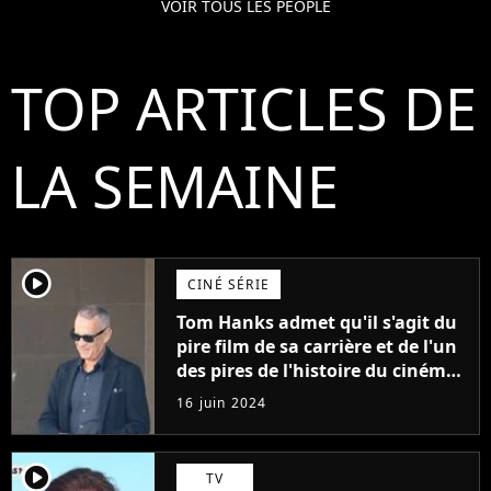
VOIR TOUS LES PEOPLE
TOP ARTICLES DE
LA SEMAINE
player2
CINÉ SÉRIE
Tom Hanks admet qu'il s'agit du
pire film de sa carrière et de l'un
des pires de l'histoire du cinéma :
"L'un des films les plus
16 juin 2024
médiocres jamais réalisés"
player2
TV