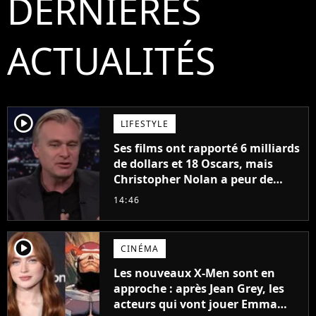
DERNIÈRES
ACTUALITÉS
player2
LIFESTYLE
Ses films ont rapporté 6 milliards
de dollars et 18 Oscars, mais
Christopher Nolan a peur de
tourner un genre de films très
14:46
particulier
player2
CINÉMA
Les nouveaux X-Men sont en
approche : après Jean Grey, les
acteurs qui vont jouer Emma