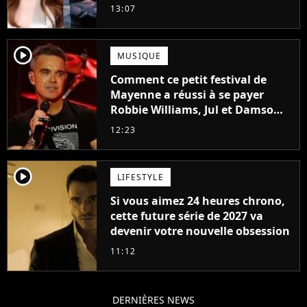
Frost et Cyclope trouvés !
13:07
player2
MUSIQUE
Comment ce petit festival de
Mayenne a réussi à se payer
Robbie Williams, Jul et Damso
cette année ?
12:23
player2
LIFESTYLE
Si vous aimez 24 heures chrono,
cette future série de 2027 va
devenir votre nouvelle obsession
11:12
DERNIÈRES NEWS