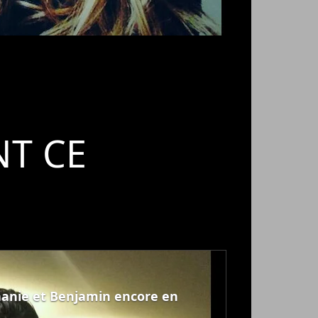
T CE
phanie et Benjamin encore en