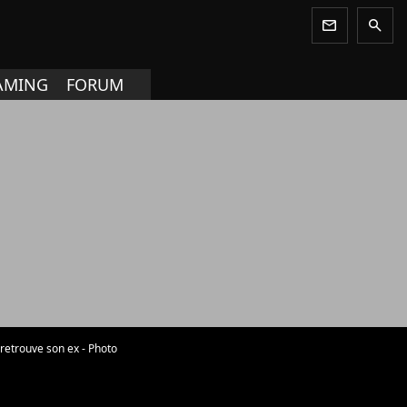
newsletter
search
AMING
FORUM
 retrouve son ex - Photo