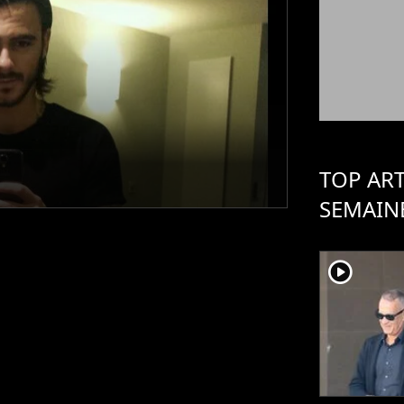
TOP ART
SEMAIN
player2