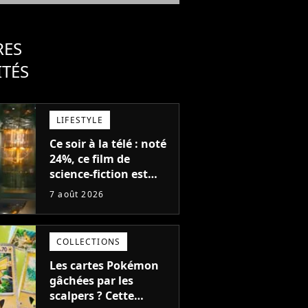
RES
ITÉS
LIFESTYLE
Ce soir à la télé : noté
24%, ce film de
science-fiction est
complètement raté,
7 août 2026
mais il aurait pu être
encore pire à cause de
son acteur
COLLECTIONS
Les cartes Pokémon
gâchées par les
scalpers ? Cette