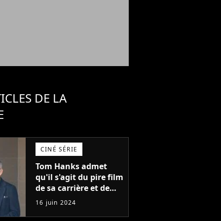
ICLES DE LA
E
CINÉ SÉRIE
Tom Hanks admet
qu'il s'agit du pire film
de sa carrière et de
l'un des pires de
16 juin 2024
l'histoire du cinéma :
"L'un des films les