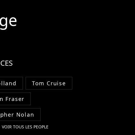
age
CES
lland
Tom Cruise
n Fraser
opher Nolan
VOIR TOUS LES PEOPLE