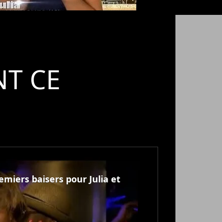
T CE
emiers baisers pour Julia et