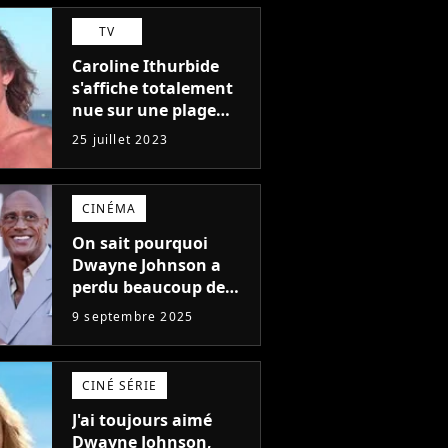
plus médiocres jamais
TV
réalisés"
Caroline Ithurbide
s'affiche totalement
nue sur une plage
naturiste : "je ne
25 juillet 2023
pensais pas que
j'arriverais à le
faire..."
CINÉMA
On sait pourquoi
Dwayne Johnson a
perdu beaucoup de
poids et c'est pour
9 septembre 2025
une raison
importante
CINÉ SÉRIE
J'ai toujours aimé
Dwayne Johnson,