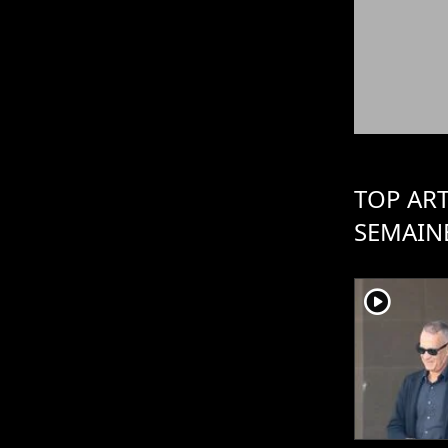
TOP ART
SEMAIN
player2