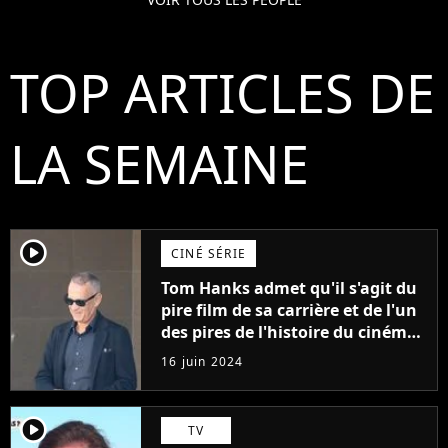
TOP ARTICLES DE
LA SEMAINE
player2
CINÉ SÉRIE
Tom Hanks admet qu'il s'agit du
pire film de sa carrière et de l'un
des pires de l'histoire du cinéma :
"L'un des films les plus
16 juin 2024
médiocres jamais réalisés"
player2
TV