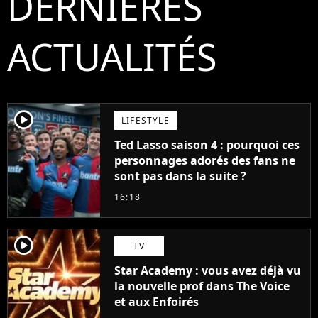
DERNIÈRES
ACTUALITÉS
player2
LIFESTYLE
Ted Lasso saison 4 : pourquoi ces
personnages adorés des fans ne
sont pas dans la suite ?
16:18
player2
TV
Star Academy : vous avez déjà vu
la nouvelle prof dans The Voice
et aux Enfoirés