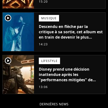
15:20
player2
MUSIQUE
Descendu en flèche par la
critique à sa sortie, cet album est
en train de devenir le plus
populaire de son auteur
14:23
player2
LIFESTYLE
Disney prend une décision
inattendue après les
"performances mitigées" de
Vaiana et The Mandalorian &
13:06
Grogu au box-office
DERNIÈRES NEWS