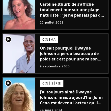
Caroline Ithurbide s'affiche
totalement nue sur une plage
naturiste : "je ne pensais pas que
j'arriverais à le faire..."
25 juillet 2023
player2
CINÉMA
On sait pourquoi Dwayne
Johnson a perdu beaucoup de
poids et c'est pour une raison
importante
9 septembre 2025
player2
CINÉ SÉRIE
J'ai toujours aimé Dwayne
Johnson, mais aujourd'hui John
Cena est devenu l'acteur qu'il
rêvait d'être (et Ricky Stanicky le
24 mars 2024