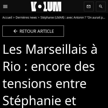
menu
newsletter
search
Accueil
Dernières news
Stéphanie (LMAR) : avec Antonin ? "On aurait pu en venir aux mains"
arrow_left
RETOUR ARTICLE
Les Marseillais à
Rio : encore des
tensions entre
Stéphanie et