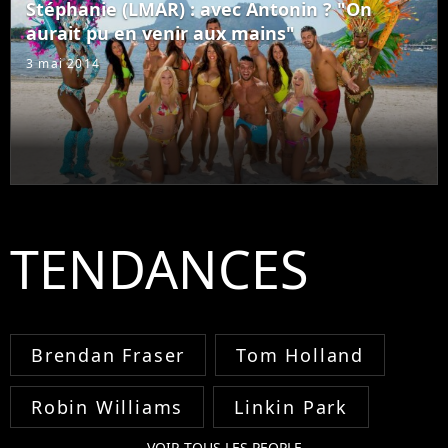
Stéphanie (LMAR) : avec Antonin ? "On
aurait pu en venir aux mains"
3 mai 2014
TENDANCES
Brendan Fraser
Tom Holland
Robin Williams
Linkin Park
VOIR TOUS LES PEOPLE