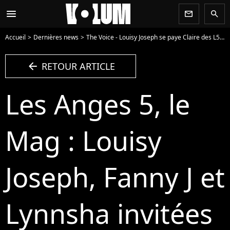
menu
newsletter
search
Accueil
Dernières news
The Voice - Louisy Joseph se paye Claire des L5 : "Elle n'avait pas à remettre son titre en jeu"
arrow_left
RETOUR ARTICLE
Les Anges 5, le
Mag : Louisy
Joseph, Fanny J et
Lynnsha invitées