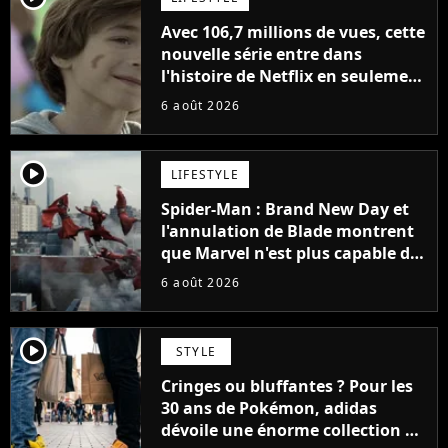
Avec 106,7 millions de vues, cette
nouvelle série entre dans
l'histoire de Netflix en seulement
48 jours
6 août 2026
player2
LIFESTYLE
Spider-Man : Brand New Day et
l'annulation de Blade montrent
que Marvel n'est plus capable de
faire quoi que ce soit de simple
6 août 2026
player2
STYLE
Cringes ou bluffantes ? Pour les
30 ans de Pokémon, adidas
dévoile une énorme collection de