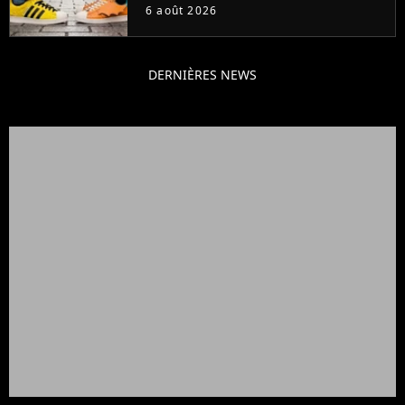
sneakers et je ne sais pas quoi en
6 août 2026
penser
DERNIÈRES NEWS