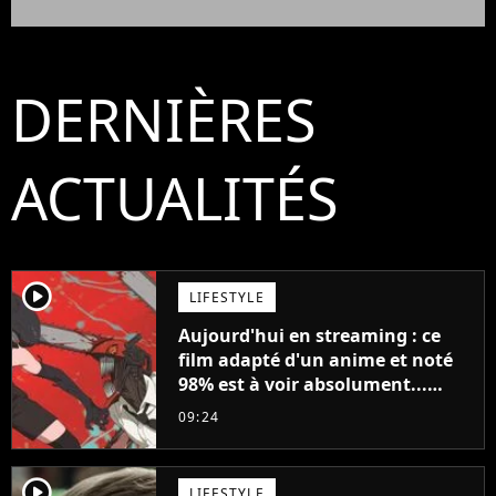
DERNIÈRES
ACTUALITÉS
player2
LIFESTYLE
Aujourd'hui en streaming : ce
film adapté d'un anime et noté
98% est à voir absolument...
sinon vous ne comprendrez plus
09:24
la série
player2
LIFESTYLE