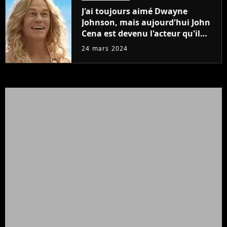
J'ai toujours aimé Dwayne
Johnson, mais aujourd'hui John
Cena est devenu l'acteur qu'il
rêvait d'être (et Ricky Stanicky le
24 mars 2024
prouve encore)