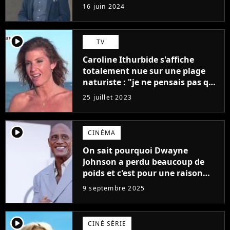
"L'un des films les plus
16 juin 2024
médiocres jamais réalisés"
player2
TV
Caroline Ithurbide s'affiche
totalement nue sur une plage
naturiste : "je ne pensais pas que
j'arriverais à le faire..."
25 juillet 2023
player2
CINÉMA
On sait pourquoi Dwayne
Johnson a perdu beaucoup de
poids et c'est pour une raison
importante
9 septembre 2025
player2
CINÉ SÉRIE