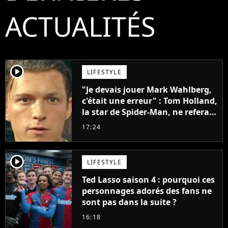
ACTUALITÉS
player2
LIFESTYLE
"Je devais jouer Mark Wahlberg,
c'était une erreur" : Tom Holland,
la star de Spider-Man, ne referait
pas ce blockbuster
17:24
player2
LIFESTYLE
Ted Lasso saison 4 : pourquoi ces
personnages adorés des fans ne
sont pas dans la suite ?
16:18