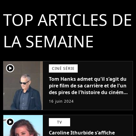
TOP ARTICLES DE
LA SEMAINE
player2
CINÉ SÉRIE
Tom Hanks admet qu'il s'agit du
pire film de sa carrière et de l'un
des pires de l'histoire du cinéma :
"L'un des films les plus
16 juin 2024
médiocres jamais réalisés"
player2
TV
Caroline Ithurbide s'affiche