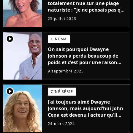
totalement nue sur une plage
naturiste : "je ne pensais pas que
j'arriverais à le faire..."
25 juillet 2023
player2
CINÉMA
On sait pourquoi Dwayne
Johnson a perdu beaucoup de
poids et c'est pour une raison
importante
9 septembre 2025
player2
CINÉ SÉRIE
J'ai toujours aimé Dwayne
Johnson, mais aujourd'hui John
Cena est devenu l'acteur qu'il
rêvait d'être (et Ricky Stanicky le
24 mars 2024
prouve encore)