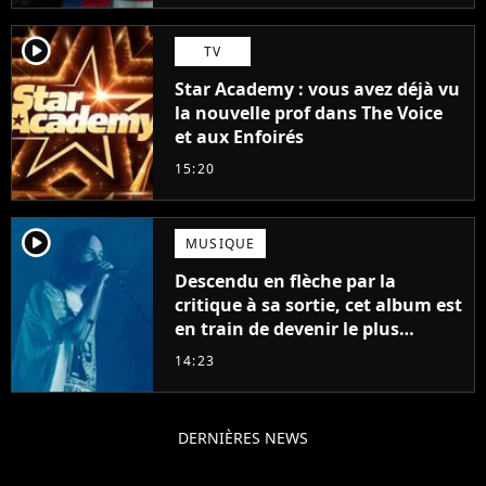
player2
TV
Star Academy : vous avez déjà vu
la nouvelle prof dans The Voice
et aux Enfoirés
15:20
player2
MUSIQUE
Descendu en flèche par la
critique à sa sortie, cet album est
en train de devenir le plus
populaire de son auteur
14:23
DERNIÈRES NEWS