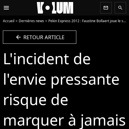
menu
newsletter
search
Accueil
Dernières news
Pekin Express 2012 : Faustine Bollaert joue le saumon, Joël se soulage dans une voiture ! (VIDEOS)
arrow_left
RETOUR ARTICLE
L'incident de
l'envie pressante
risque de
marquer à jamais