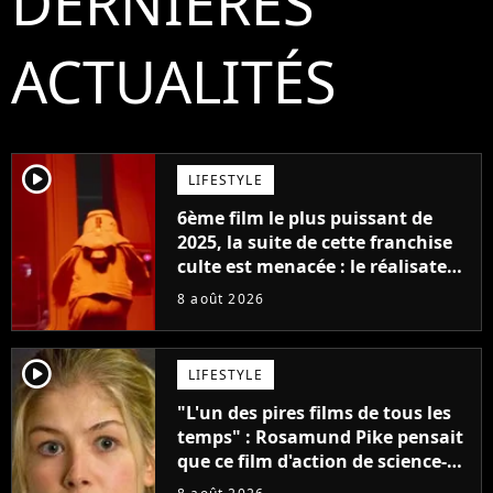
DERNIÈRES
ACTUALITÉS
player2
LIFESTYLE
6ème film le plus puissant de
2025, la suite de cette franchise
culte est menacée : le réalisateur
claque la porte pour "différends
8 août 2026
créatifs"
player2
LIFESTYLE
"L'un des pires films de tous les
temps" : Rosamund Pike pensait
que ce film d'action de science-
fiction avec Dwayne Johnson