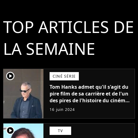
TOP ARTICLES DE
LA SEMAINE
player2
CINÉ SÉRIE
Tom Hanks admet qu'il s'agit du
pire film de sa carrière et de l'un
des pires de l'histoire du cinéma :
"L'un des films les plus
16 juin 2024
médiocres jamais réalisés"
player2
TV