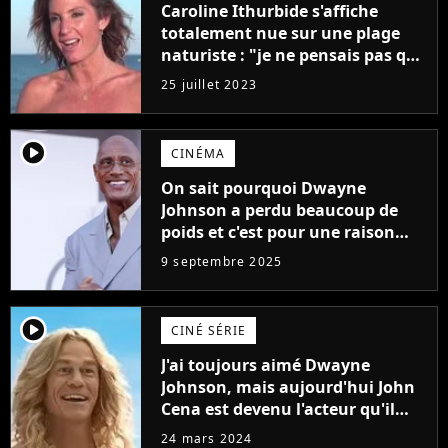
Caroline Ithurbide s'affiche
totalement nue sur une plage
naturiste : "je ne pensais pas que
j'arriverais à le faire..."
25 juillet 2023
player2
CINÉMA
On sait pourquoi Dwayne
Johnson a perdu beaucoup de
poids et c'est pour une raison
importante
9 septembre 2025
player2
CINÉ SÉRIE
J'ai toujours aimé Dwayne
Johnson, mais aujourd'hui John
Cena est devenu l'acteur qu'il
rêvait d'être (et Ricky Stanicky le
24 mars 2024