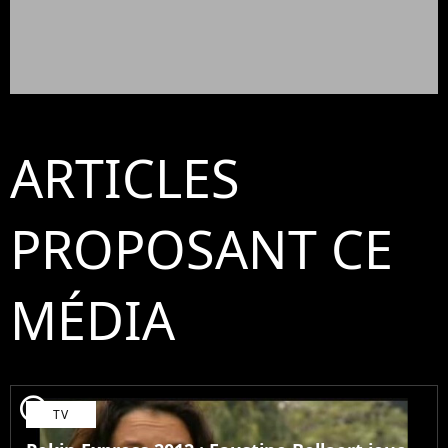
ARTICLES
PROPOSANT CE
MÉDIA
player2
TV