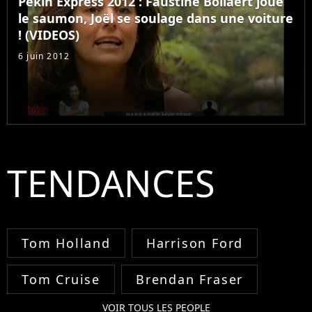
Pekin Express 2012 : Faustine Bollaert joue
le saumon, Joël se soulage dans une voiture
! (VIDEOS)
6 juin 2012
TENDANCES
Tom Holland
Harrison Ford
Tom Cruise
Brendan Fraser
VOIR TOUS LES PEOPLE