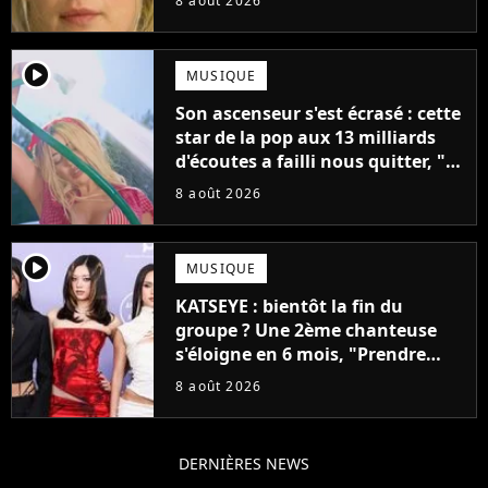
8 août 2026
mettrait fin à sa carrière
player2
MUSIQUE
Son ascenseur s'est écrasé : cette
star de la pop aux 13 milliards
d'écoutes a failli nous quitter, "Je
pensais ne plus jamais chanter"
8 août 2026
player2
MUSIQUE
KATSEYE : bientôt la fin du
groupe ? Une 2ème chanteuse
s'éloigne en 6 mois, "Prendre
cette décision n’a pas été facile"
8 août 2026
DERNIÈRES NEWS