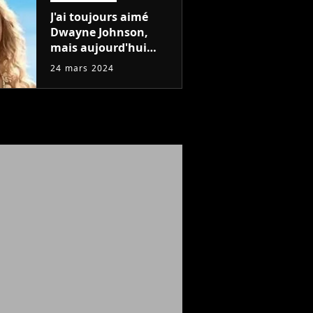
J'ai toujours aimé
Dwayne Johnson,
mais aujourd'hui
John Cena est devenu
24 mars 2024
l'acteur qu'il rêvait
d'être (et Ricky
Stanicky le prouve
encore)