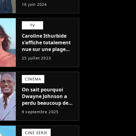
l'un des pires de
16 juin 2024
l'histoire du cinéma :
"L'un des films les
plus médiocres jamais
TV
réalisés"
Caroline Ithurbide
s'affiche totalement
nue sur une plage
naturiste : "je ne
25 juillet 2023
pensais pas que
j'arriverais à le
faire..."
CINÉMA
On sait pourquoi
Dwayne Johnson a
perdu beaucoup de
poids et c'est pour
9 septembre 2025
une raison
importante
CINÉ SÉRIE