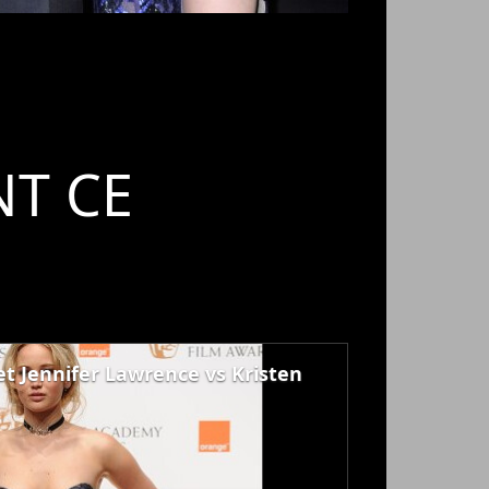
T CE
t Jennifer Lawrence vs Kristen