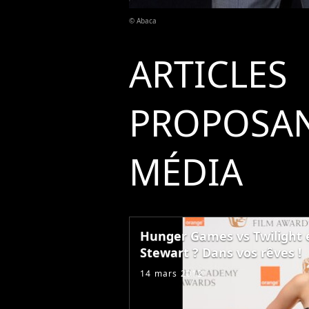
© Abaca
ARTICLES
PROPOSAN
MÉDIA
Hunger Games vs Twilight e
Stewart ? Dans vos rêves !
14 mars 2012