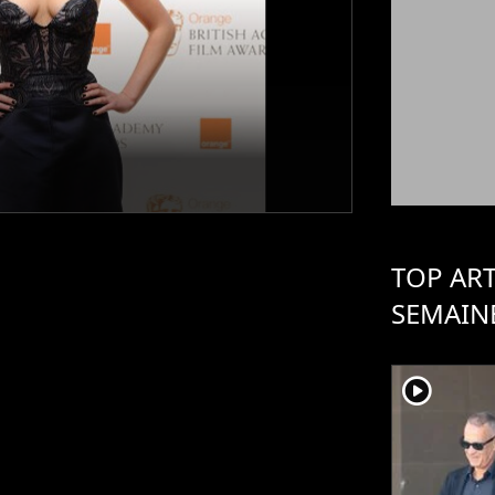
TOP ART
SEMAIN
player2