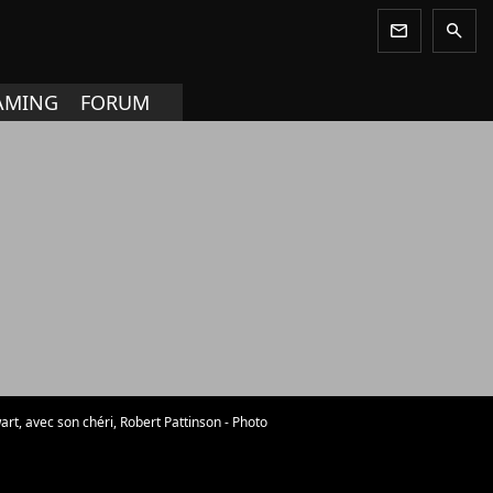
newsletter
search
AMING
FORUM
art, avec son chéri, Robert Pattinson - Photo