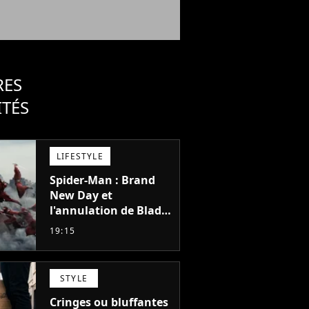
RES
ITÉS
LIFESTYLE
Spider-Man : Brand
New Day et
l'annulation de Blade
montrent que Marvel
19:15
n'est plus capable de
faire quoi que ce soit
de simple
STYLE
Cringes ou bluffantes