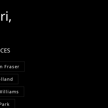
ri,
CES
n Fraser
lland
Williams
Park