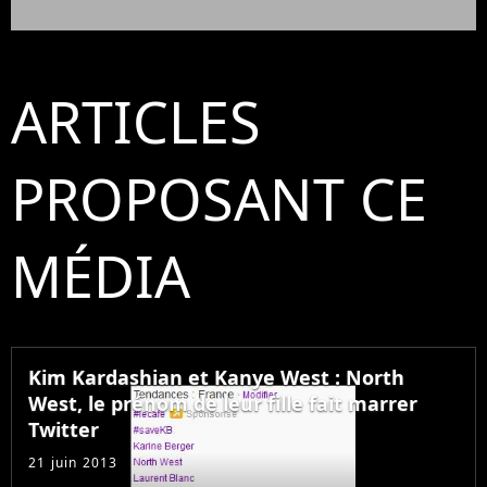
ARTICLES
PROPOSANT CE
MÉDIA
Kim Kardashian et Kanye West : North
West, le prénom de leur fille fait marrer
Twitter
21 juin 2013