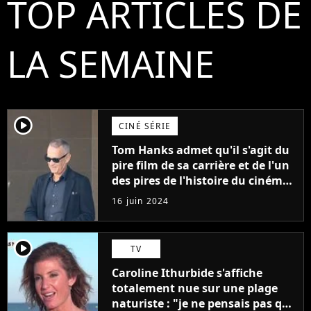
TOP ARTICLES DE
LA SEMAINE
player2
CINÉ SÉRIE
Tom Hanks admet qu'il s'agit du
pire film de sa carrière et de l'un
des pires de l'histoire du cinéma :
"L'un des films les plus
16 juin 2024
médiocres jamais réalisés"
player2
TV
Caroline Ithurbide s'affiche
totalement nue sur une plage
naturiste : "je ne pensais pas que