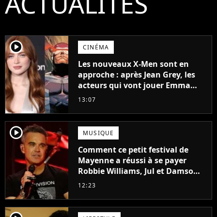
ACTUALITÉS
player2
CINÉMA
Les nouveaux X-Men sont en
approche : après Jean Grey, les
acteurs qui vont jouer Emma
Frost et Cyclope trouvés !
13:07
player2
MUSIQUE
Comment ce petit festival de
Mayenne a réussi à se payer
Robbie Williams, Jul et Damso
cette année ?
12:23