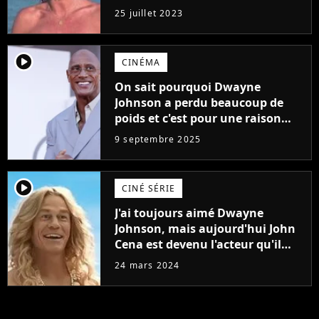
j'arriverais à le faire..."
25 juillet 2023
player2
CINÉMA
On sait pourquoi Dwayne
Johnson a perdu beaucoup de
poids et c'est pour une raison
importante
9 septembre 2025
player2
CINÉ SÉRIE
J'ai toujours aimé Dwayne
Johnson, mais aujourd'hui John
Cena est devenu l'acteur qu'il
rêvait d'être (et Ricky Stanicky le
24 mars 2024
prouve encore)