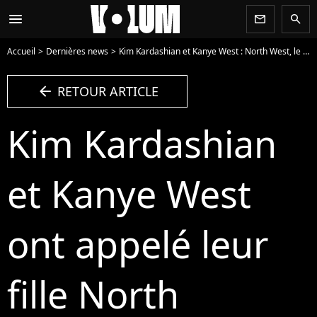
menu
newsletter
search
Accueil
Dernières news
Kim Kardashian et Kanye West : North West, le prénom de leur fille fait marrer Twitter
arrow_left
RETOUR ARTICLE
Kim Kardashian
et Kanye West
ont appelé leur
fille North