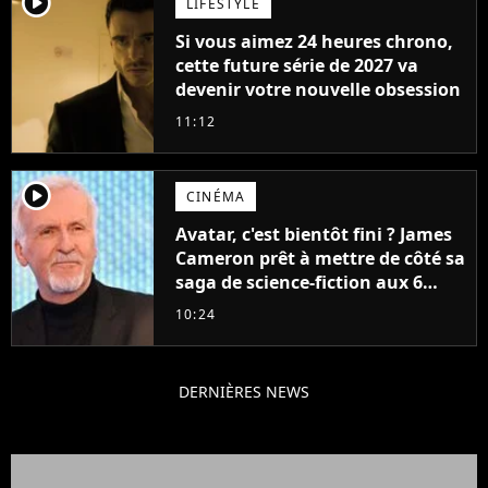
player2
LIFESTYLE
Si vous aimez 24 heures chrono,
cette future série de 2027 va
devenir votre nouvelle obsession
11:12
player2
CINÉMA
Avatar, c'est bientôt fini ? James
Cameron prêt à mettre de côté sa
saga de science-fiction aux 6
milliards de recettes
10:24
DERNIÈRES NEWS