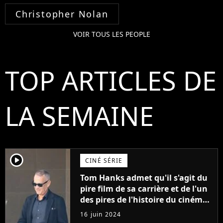
Christopher Nolan
VOIR TOUS LES PEOPLE
TOP ARTICLES DE
LA SEMAINE
player2
CINÉ SÉRIE
Tom Hanks admet qu'il s'agit du
pire film de sa carrière et de l'un
des pires de l'histoire du cinéma :
"L'un des films les plus
16 juin 2024
médiocres jamais réalisés"