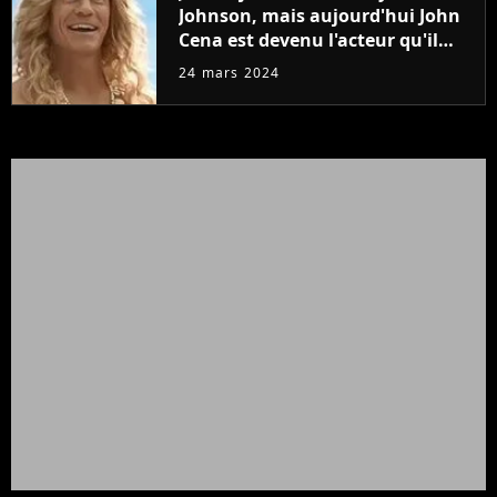
Johnson, mais aujourd'hui John
Cena est devenu l'acteur qu'il
rêvait d'être (et Ricky Stanicky le
24 mars 2024
prouve encore)