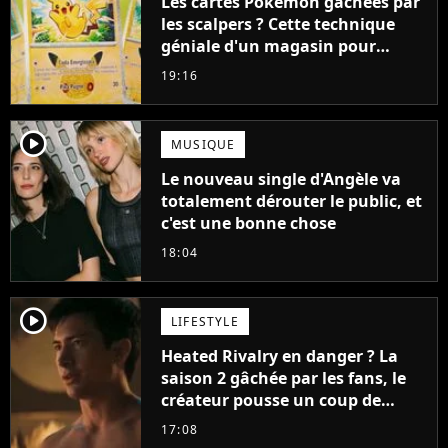
Les cartes Pokémon gâchées par
les scalpers ? Cette technique
géniale d'un magasin pour
ruiner les revendeurs
19:16
player2
MUSIQUE
Le nouveau single d'Angèle va
totalement dérouter le public, et
c'est une bonne chose
18:04
player2
LIFESTYLE
Heated Rivalry en danger ? La
saison 2 gâchée par les fans, le
créateur pousse un coup de
gueule
17:08