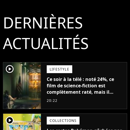
DERNIÈRES
ACTUALITÉS
player2
LIFESTYLE
Ce soir à la télé : noté 24%, ce
film de science-fiction est
complètement raté, mais il
aurait pu être encore pire à
20:22
cause de son acteur
player2
COLLECTIONS