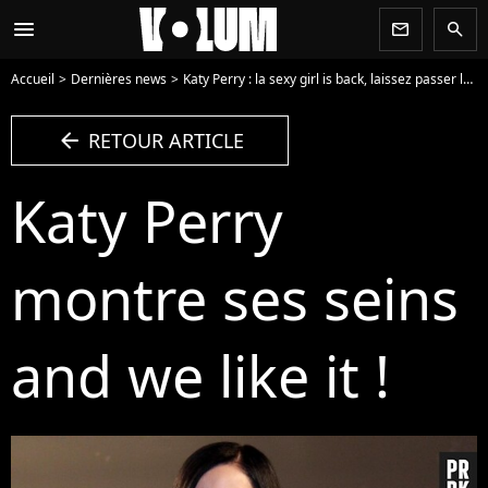
menu
newsletter
search
Accueil
Dernières news
Katy Perry : la sexy girl is back, laissez passer les boobs ! (PHOTOS)
arrow_left
RETOUR ARTICLE
Katy Perry
montre ses seins
and we like it !