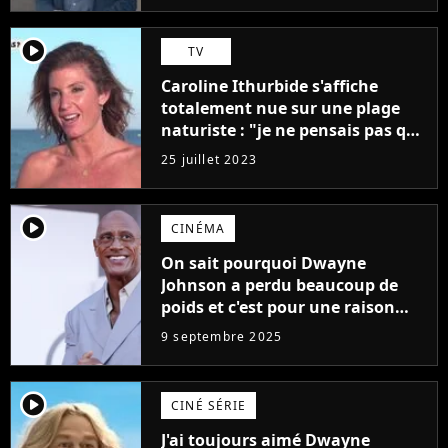
player2
TV
Caroline Ithurbide s'affiche
totalement nue sur une plage
naturiste : "je ne pensais pas que
j'arriverais à le faire..."
25 juillet 2023
player2
CINÉMA
On sait pourquoi Dwayne
Johnson a perdu beaucoup de
poids et c'est pour une raison
importante
9 septembre 2025
player2
CINÉ SÉRIE
J'ai toujours aimé Dwayne