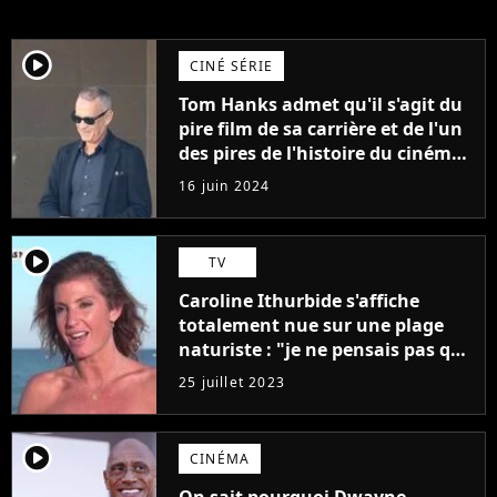
player2
CINÉ SÉRIE
Tom Hanks admet qu'il s'agit du
pire film de sa carrière et de l'un
des pires de l'histoire du cinéma :
"L'un des films les plus
16 juin 2024
médiocres jamais réalisés"
player2
TV
Caroline Ithurbide s'affiche
totalement nue sur une plage
naturiste : "je ne pensais pas que
j'arriverais à le faire..."
25 juillet 2023
player2
CINÉMA
On sait pourquoi Dwayne