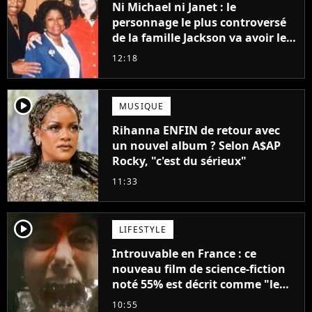
Ni Michael ni Janet : le
personnage le plus controversé
de la famille Jackson va avoir le
droit à sa propre série
12:18
player2
MUSIQUE
Rihanna ENFIN de retour avec
un nouvel album ? Selon A$AP
Rocky, "c'est du sérieux"
11:33
player2
LIFESTYLE
Introuvable en France : ce
nouveau film de science-fiction
noté 55% est décrit comme "le
plus stupide de l'année"
10:55