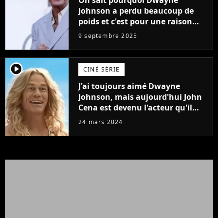
Johnson a perdu beaucoup de
poids et c'est pour une raison
importante
9 septembre 2025
player2
CINÉ SÉRIE
J'ai toujours aimé Dwayne
Johnson, mais aujourd'hui John
Cena est devenu l'acteur qu'il
rêvait d'être (et Ricky Stanicky le
24 mars 2024
prouve encore)