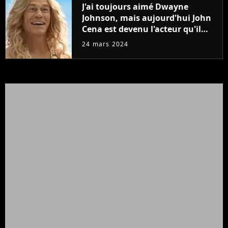
J'ai toujours aimé Dwayne
Johnson, mais aujourd'hui John
Cena est devenu l'acteur qu'il
rêvait d'être (et Ricky Stanicky le
24 mars 2024
prouve encore)