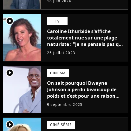
16 juin 2024
médiocres jamais réalisés"
player2
TV
Caroline Ithurbide s'affiche
totalement nue sur une plage
naturiste : "je ne pensais pas que
j'arriverais à le faire..."
25 juillet 2023
player2
CINÉMA
On sait pourquoi Dwayne
Johnson a perdu beaucoup de
poids et c'est pour une raison
importante
9 septembre 2025
player2
CINÉ SÉRIE