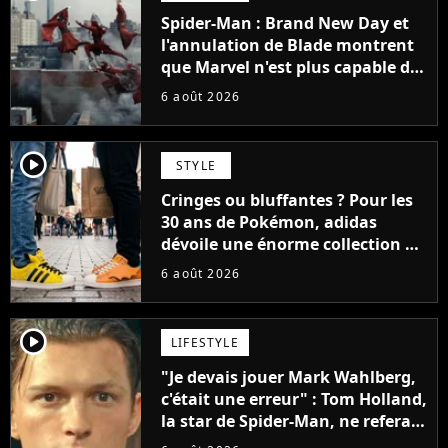
Spider-Man : Brand New Day et
l'annulation de Blade montrent
que Marvel n'est plus capable de
faire quoi que ce soit de simple
6 août 2026
player2
STYLE
Cringes ou bluffantes ? Pour les
30 ans de Pokémon, adidas
dévoile une énorme collection de
sneakers et je ne sais pas quoi en
6 août 2026
penser
player2
LIFESTYLE
"Je devais jouer Mark Wahlberg,
c'était une erreur" : Tom Holland,
la star de Spider-Man, ne referait
pas ce blockbuster