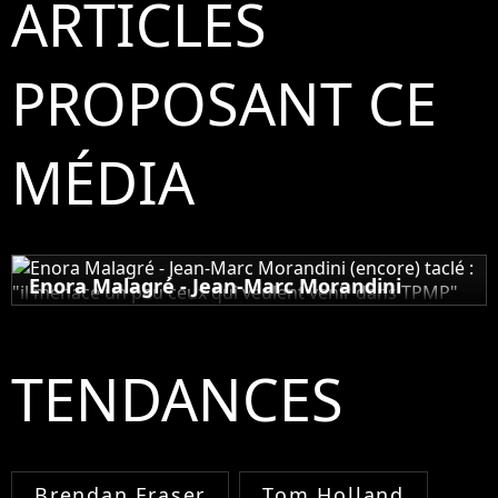
ARTICLES
PROPOSANT CE
MÉDIA
Enora Malagré - Jean-Marc Morandini
(encore) taclé : "il menace un peu ceux qui
veulent venir dans TPMP"
TENDANCES
29 mars 2013
Brendan Fraser
Tom Holland