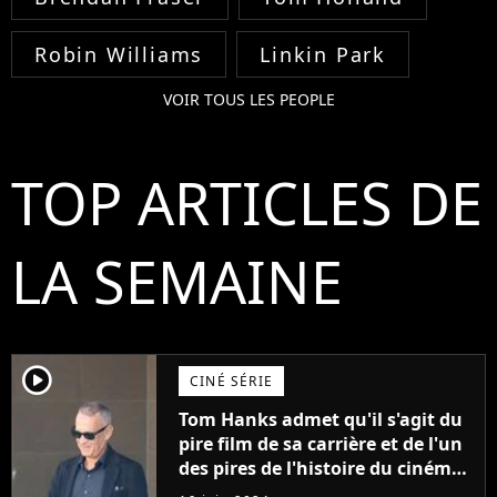
Robin Williams
Linkin Park
VOIR TOUS LES PEOPLE
TOP ARTICLES DE
LA SEMAINE
player2
CINÉ SÉRIE
Tom Hanks admet qu'il s'agit du
pire film de sa carrière et de l'un
des pires de l'histoire du cinéma :
"L'un des films les plus