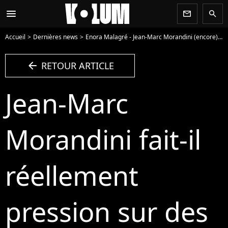
menu
newsletter
search
Accueil
Dernières news
Enora Malagré - Jean-Marc Morandini (encore) taclé : "il menace un peu ceux qui veulent venir dans TPMP"
arrow_left
RETOUR ARTICLE
Jean-Marc
Morandini fait-il
réellement
pression sur des