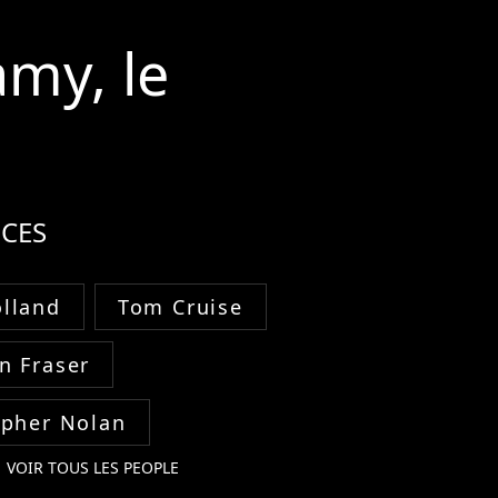
amy, le
CES
lland
Tom Cruise
n Fraser
opher Nolan
VOIR TOUS LES PEOPLE