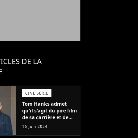
ICLES DE LA
E
CINÉ SÉRIE
Tom Hanks admet
qu'il s'agit du pire film
de sa carrière et de
l'un des pires de
16 juin 2024
l'histoire du cinéma :
"L'un des films les