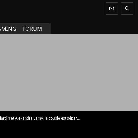
newsletter
search
AMING
FORUM
ardin et Alexandra Lamy, le couple est séparé - Photo