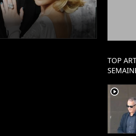
TOP ART
SEMAIN
player2