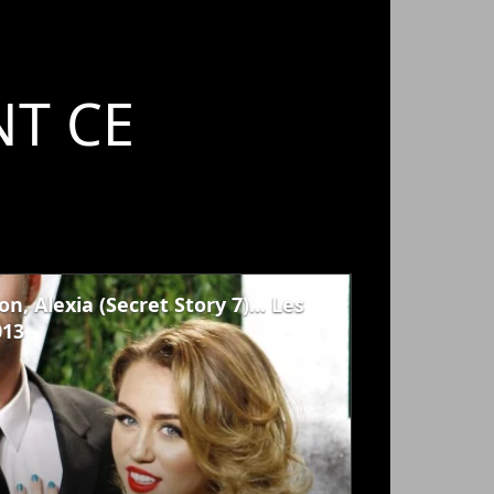
T CE
n, Alexia (Secret Story 7)... Les
013