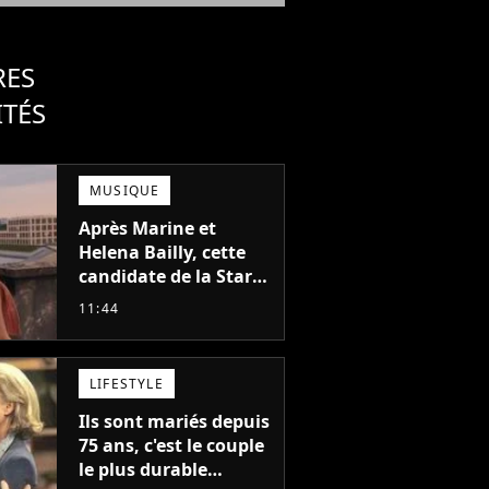
RES
ITÉS
MUSIQUE
Après Marine et
Helena Bailly, cette
candidate de la Star
Academy adorée du
11:44
public annonce son
premier album, "C'est
tellement puissant"
LIFESTYLE
Ils sont mariés depuis
75 ans, c'est le couple
le plus durable