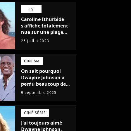
plus médiocres jamais
TV
réalisés"
Caroline Ithurbide
s'affiche totalement
nue sur une plage
naturiste : "je ne
25 juillet 2023
pensais pas que
j'arriverais à le
faire..."
CINÉMA
On sait pourquoi
Dwayne Johnson a
perdu beaucoup de
poids et c'est pour
9 septembre 2025
une raison
importante
CINÉ SÉRIE
J'ai toujours aimé
Dwayne Johnson,