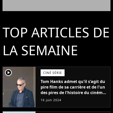
TOP ARTICLES DE
LA SEMAINE
player2
CINÉ SÉRIE
Tom Hanks admet qu'il s'agit du
pire film de sa carrière et de l'un
des pires de l'histoire du cinéma :
"L'un des films les plus
16 juin 2024
médiocres jamais réalisés"