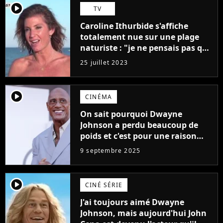
player2
TV
Caroline Ithurbide s'affiche
totalement nue sur une plage
naturiste : "je ne pensais pas que
j'arriverais à le faire..."
25 juillet 2023
player2
CINÉMA
On sait pourquoi Dwayne
Johnson a perdu beaucoup de
poids et c'est pour une raison
importante
9 septembre 2025
player2
CINÉ SÉRIE
J'ai toujours aimé Dwayne
Johnson, mais aujourd'hui John