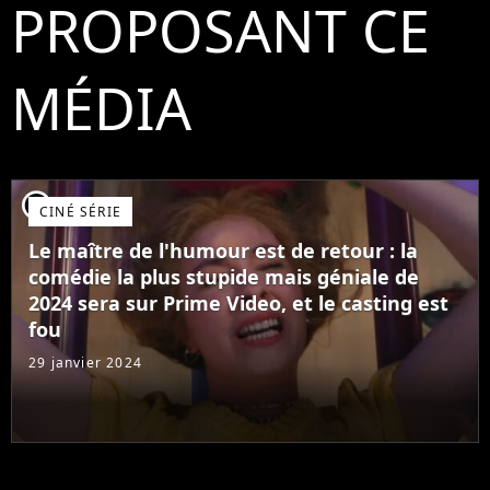
PROPOSANT CE
MÉDIA
player2
CINÉ SÉRIE
Le maître de l'humour est de retour : la
comédie la plus stupide mais géniale de
2024 sera sur Prime Video, et le casting est
fou
29 janvier 2024