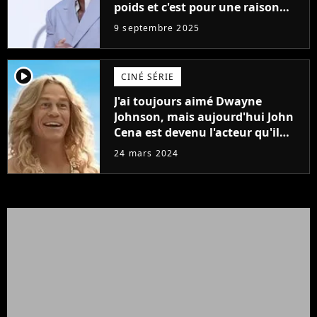
poids et c'est pour une raison
importante
9 septembre 2025
player2
CINÉ SÉRIE
J'ai toujours aimé Dwayne
Johnson, mais aujourd'hui John
Cena est devenu l'acteur qu'il
rêvait d'être (et Ricky Stanicky le
24 mars 2024
prouve encore)