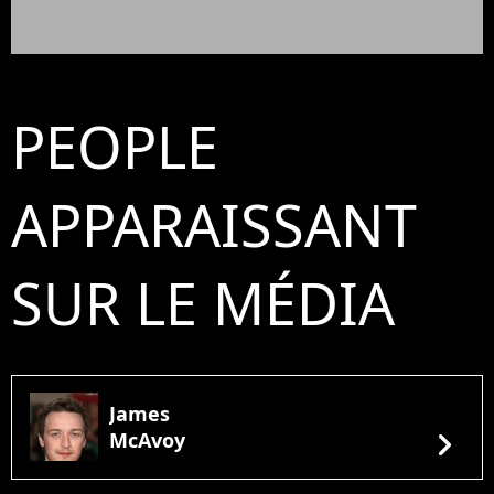
PEOPLE
APPARAISSANT
SUR LE MÉDIA
James
chevron_right
McAvoy