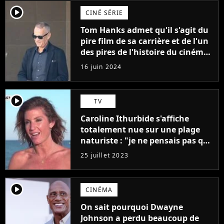
player2
CINÉ SÉRIE
Tom Hanks admet qu'il s'agit du
pire film de sa carrière et de l'un
des pires de l'histoire du cinéma :
"L'un des films les plus
16 juin 2024
médiocres jamais réalisés"
player2
TV
Caroline Ithurbide s'affiche
totalement nue sur une plage
naturiste : "je ne pensais pas que
j'arriverais à le faire..."
25 juillet 2023
player2
CINÉMA
On sait pourquoi Dwayne
Johnson a perdu beaucoup de