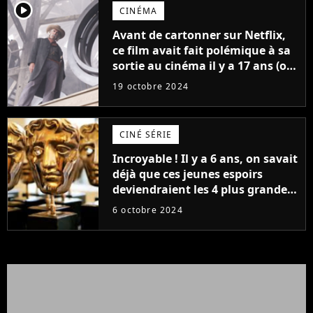
player2
CINÉMA
Avant de cartonner sur Netflix,
ce film avait fait polémique à sa
sortie au cinéma il y a 17 ans (on
vous explique tout)
19 octobre 2024
CINÉ SÉRIE
Incroyable ! Il y a 6 ans, on savait
déjà que ces jeunes espoirs
deviendraient les 4 plus grandes
stars d'Hollywood
6 octobre 2024