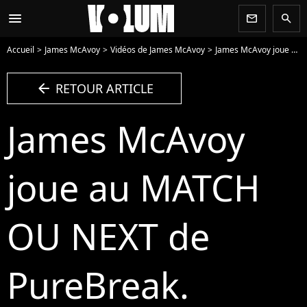
menu
newsletter
search
Accueil
James McAvoy
Vidéos de James McAvoy
James McAvoy joue au MATCH OU NEXT de PureBreak. - Vidéo
arrow_left
RETOUR ARTICLE
James McAvoy
joue au MATCH
OU NEXT de
PureBreak.