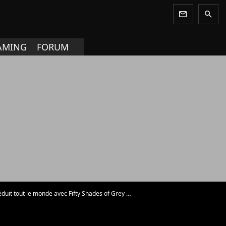
newsletter
search
AMING
FORUM
uit tout le monde avec Fifty Shades of Grey - Photo