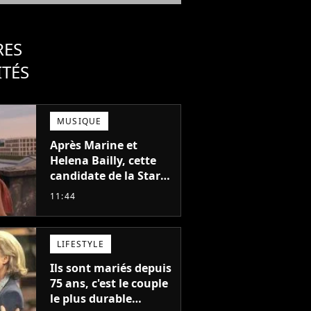
RES
ITÉS
MUSIQUE
Après Marine et
Helena Bailly, cette
candidate de la Star
Academy adorée du
11:44
public annonce son
premier album, "C'est
tellement puissant"
LIFESTYLE
Ils sont mariés depuis
75 ans, c'est le couple
le plus durable