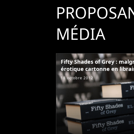
PROPOSAN
MÉDIA
Fifty Shades of Grey : malgré
érotique cartonne en librair
18 octobre 2012