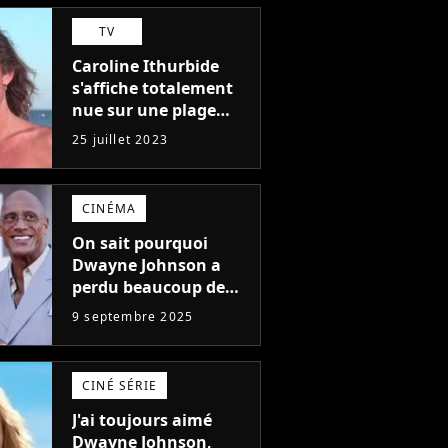
plus médiocres jamais
TV
réalisés"
Caroline Ithurbide
s'affiche totalement
nue sur une plage
naturiste : "je ne
25 juillet 2023
pensais pas que
j'arriverais à le
faire..."
CINÉMA
On sait pourquoi
Dwayne Johnson a
perdu beaucoup de
poids et c'est pour
9 septembre 2025
une raison
importante
CINÉ SÉRIE
J'ai toujours aimé
Dwayne Johnson,