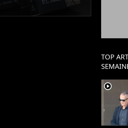
TOP ART
SEMAIN
player2