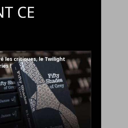
T CE
 les critiques, le Twilight
ies !