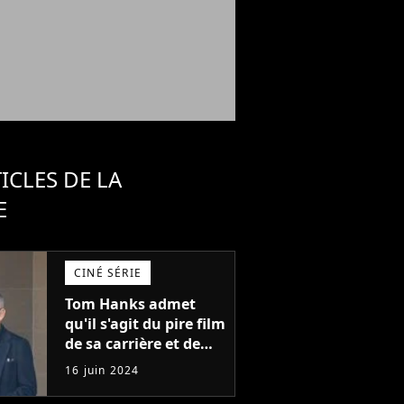
ICLES DE LA
E
CINÉ SÉRIE
Tom Hanks admet
qu'il s'agit du pire film
de sa carrière et de
l'un des pires de
16 juin 2024
l'histoire du cinéma :
"L'un des films les