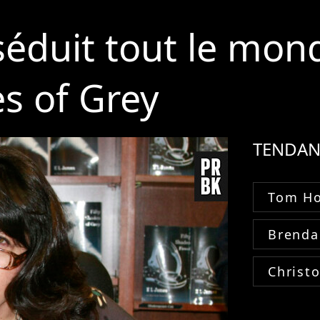
séduit tout le mon
es of Grey
TENDAN
Tom Ho
Brenda
Christ