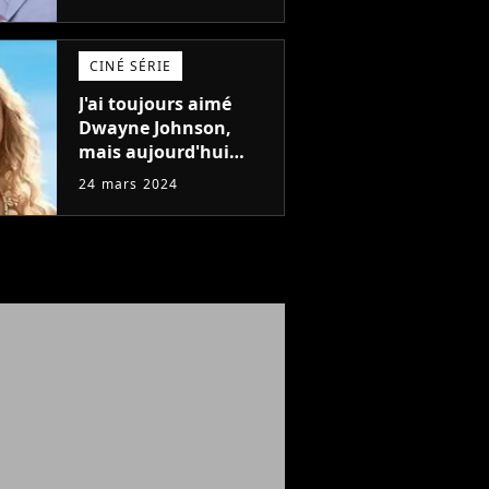
une raison
importante
CINÉ SÉRIE
J'ai toujours aimé
Dwayne Johnson,
mais aujourd'hui
John Cena est devenu
24 mars 2024
l'acteur qu'il rêvait
d'être (et Ricky
Stanicky le prouve
encore)