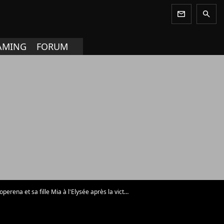
newsletter
search
AMING
FORUM
 et sa fille Mia à l'Elysée après la victoire des Bleus le 16 juillet 2018 - Photo