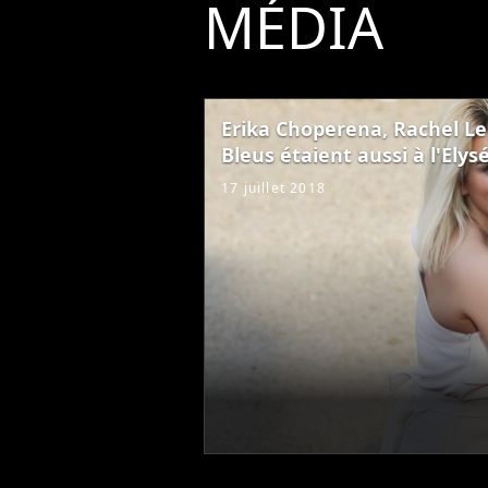
MÉDIA
Erika Choperena, Rachel Le
Bleus étaient aussi à l'Elys
17 juillet 2018