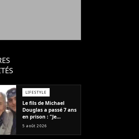
RES
ITÉS
LIFESTYLE
Le fils de Michael
Douglas a passé 7 ans
en prison : "Je
distribuais des joints
5 août 2026
pour mon père"