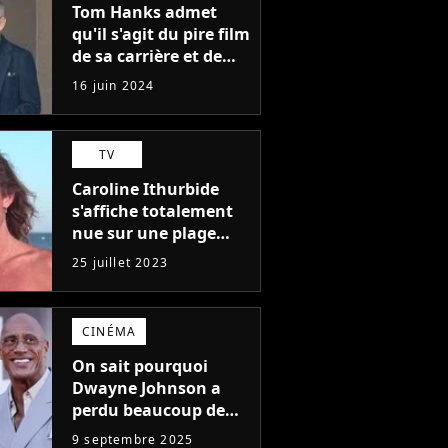
Tom Hanks admet
qu'il s'agit du pire film
de sa carrière et de
l'un des pires de
16 juin 2024
l'histoire du cinéma :
"L'un des films les
plus médiocres jamais
TV
réalisés"
Caroline Ithurbide
s'affiche totalement
nue sur une plage
naturiste : "je ne
25 juillet 2023
pensais pas que
j'arriverais à le
faire..."
CINÉMA
On sait pourquoi
Dwayne Johnson a
perdu beaucoup de
poids et c'est pour
9 septembre 2025