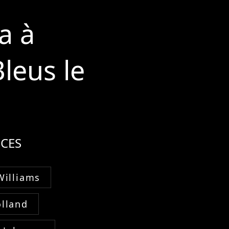
a à
Bleus le
CES
Williams
lland