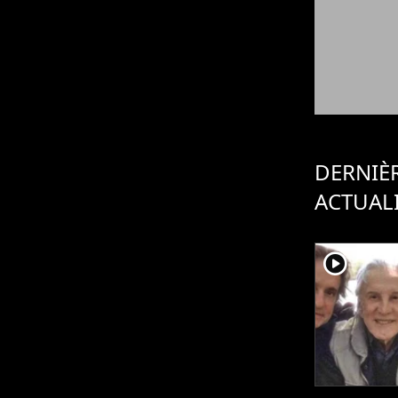
DERNIÈ
ACTUAL
player2