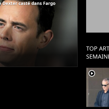
e Dexter casté dans Fargo
TOP ART
SEMAIN
player2