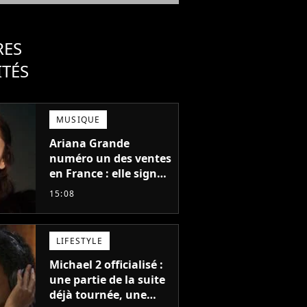
RES
ITÉS
MUSIQUE
Ariana Grande
numéro un des ventes
en France : elle signe
le meilleur démarrage
15:08
de sa carrière avec
son album Petal
LIFESTYLE
Michael 2 officialisé :
une partie de la suite
déjà tournée, une