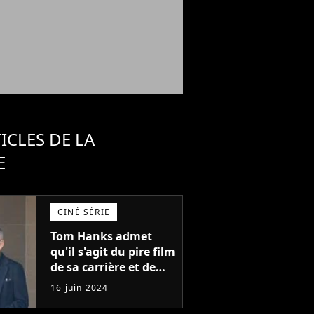
ICLES DE LA
E
CINÉ SÉRIE
Tom Hanks admet
qu'il s'agit du pire film
de sa carrière et de
l'un des pires de
16 juin 2024
l'histoire du cinéma :
"L'un des films les