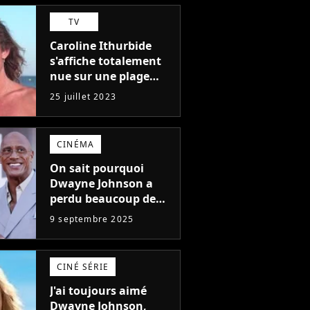
plus médiocres jamais
TV
réalisés"
Caroline Ithurbide
s'affiche totalement
nue sur une plage
naturiste : "je ne
25 juillet 2023
pensais pas que
j'arriverais à le
faire..."
CINÉMA
On sait pourquoi
Dwayne Johnson a
perdu beaucoup de
poids et c'est pour
9 septembre 2025
une raison
importante
CINÉ SÉRIE
J'ai toujours aimé
Dwayne Johnson,