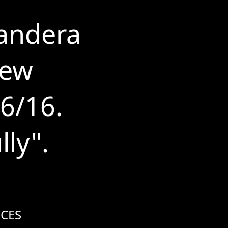
Sandera
New
6/16.
lly".
CES