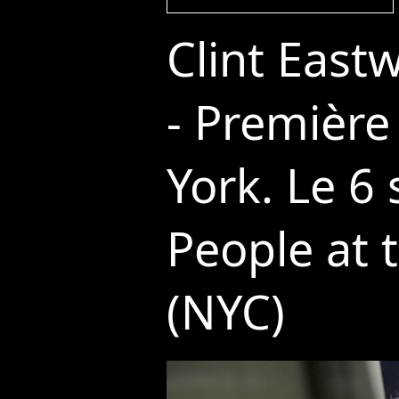
Clint East
- Première
York. Le 6
People at t
(NYC)