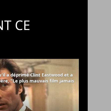
T CE
u'il a déprimé Clint Eastwood et a
rrière, "Le plus mauvais film jamais