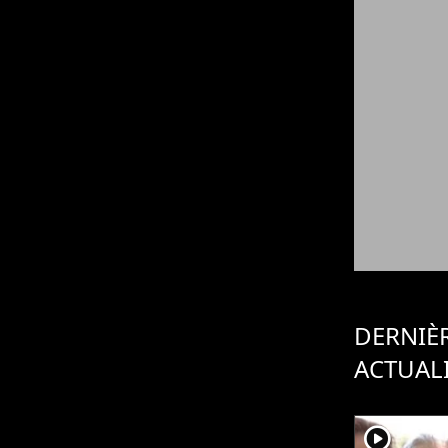
DERNIÈ
ACTUAL
player2