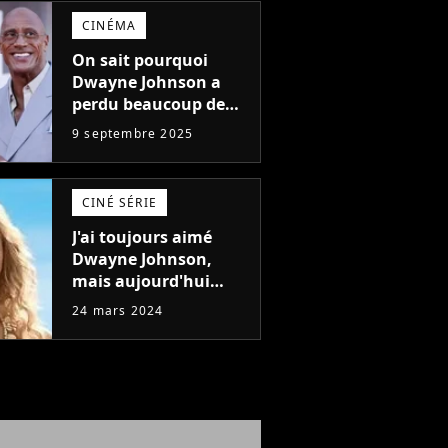
faire..."
CINÉMA
On sait pourquoi
Dwayne Johnson a
perdu beaucoup de
poids et c'est pour
9 septembre 2025
une raison
importante
CINÉ SÉRIE
J'ai toujours aimé
Dwayne Johnson,
mais aujourd'hui
John Cena est devenu
24 mars 2024
l'acteur qu'il rêvait
d'être (et Ricky
Stanicky le prouve
encore)