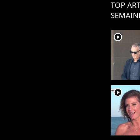
TOP ART
SEMAIN
player2
player2