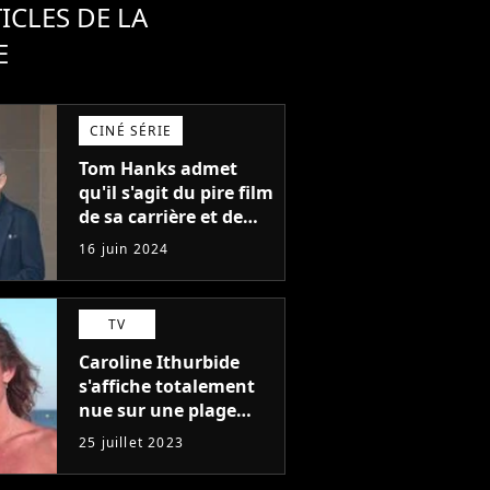
ICLES DE LA
E
CINÉ SÉRIE
Tom Hanks admet
qu'il s'agit du pire film
de sa carrière et de
l'un des pires de
16 juin 2024
l'histoire du cinéma :
"L'un des films les
plus médiocres jamais
TV
réalisés"
Caroline Ithurbide
s'affiche totalement
nue sur une plage
naturiste : "je ne
25 juillet 2023
pensais pas que
j'arriverais à le