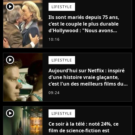
player2
LIFESTYLE
Ils sont mariés depuis 75 ans,
c'est le couple le plus durable
d'Hollywood : "Nous avons
avancé jour après jour, et les
10:16
jours se sont transformés en
décennies"
player2
LIFESTYLE
Aujourd'hui sur Netflix : inspiré
d'une histoire vraie glaçante,
c'est l'un des meilleurs films du
21ème siècle
09:24
player2
LIFESTYLE
Ce soir à la télé : noté 24%, ce
film de science-fiction est