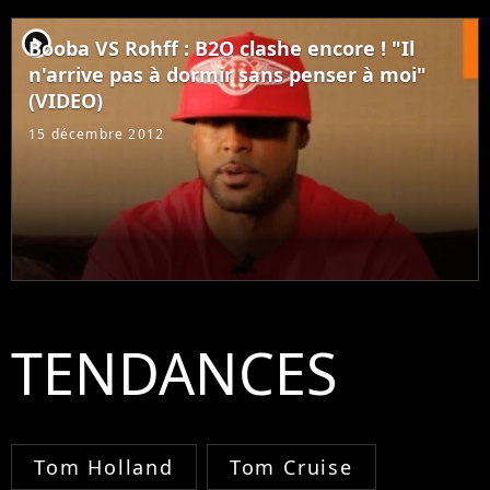
player2
Booba VS Rohff : B2O clashe encore ! "Il
n'arrive pas à dormir sans penser à moi"
(VIDEO)
15 décembre 2012
TENDANCES
Tom Holland
Tom Cruise