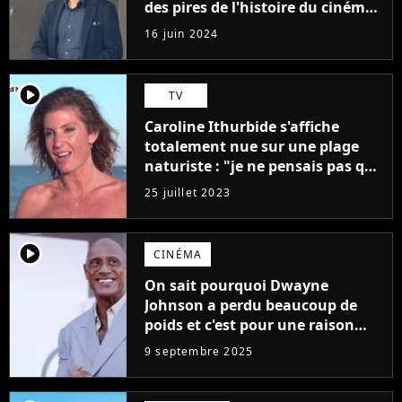
des pires de l'histoire du cinéma :
"L'un des films les plus
16 juin 2024
médiocres jamais réalisés"
player2
TV
Caroline Ithurbide s'affiche
totalement nue sur une plage
naturiste : "je ne pensais pas que
j'arriverais à le faire..."
25 juillet 2023
player2
CINÉMA
On sait pourquoi Dwayne
Johnson a perdu beaucoup de
poids et c'est pour une raison
importante
9 septembre 2025