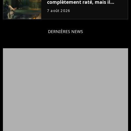
complètement raté, mais il
aurait pu être encore pire à
7 août 2026
cause de son acteur
DERNIÈRES NEWS