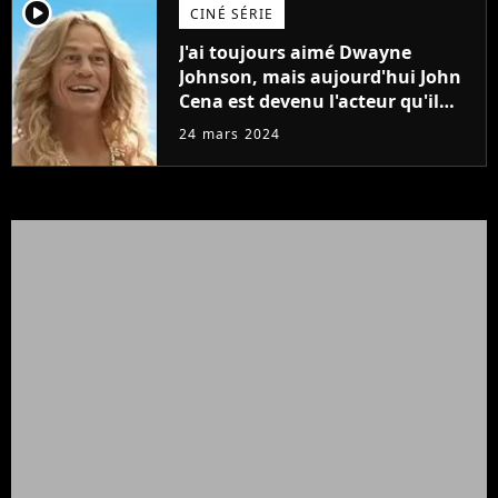
player2
CINÉ SÉRIE
J'ai toujours aimé Dwayne
Johnson, mais aujourd'hui John
Cena est devenu l'acteur qu'il
rêvait d'être (et Ricky Stanicky le
24 mars 2024
prouve encore)