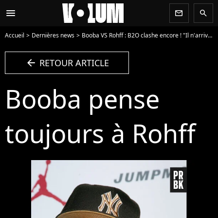
menu
newsletter
search
Accueil
Dernières news
Booba VS Rohff : B2O clashe encore ! "Il n'arrive pas à dormir sans penser à moi" (VIDEO)
arrow_left
RETOUR ARTICLE
Booba pense
toujours à Rohff