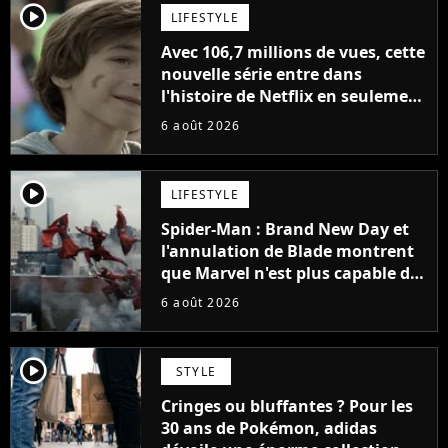
player2
LIFESTYLE
Avec 106,7 millions de vues, cette
nouvelle série entre dans
l'histoire de Netflix en seulement
48 jours
6 août 2026
player2
LIFESTYLE
Spider-Man : Brand New Day et
l'annulation de Blade montrent
que Marvel n'est plus capable de
faire quoi que ce soit de simple
6 août 2026
player2
STYLE
Cringes ou bluffantes ? Pour les
30 ans de Pokémon, adidas