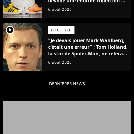
dévoile une énorme collection de
sneakers et je ne sais pas quoi en
6 août 2026
penser
player2
LIFESTYLE
"Je devais jouer Mark Wahlberg,
c'était une erreur" : Tom Holland,
la star de Spider-Man, ne referait
pas ce blockbuster
6 août 2026
DERNIÈRES NEWS