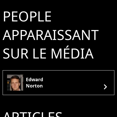
PEOPLE
APPARAISSANT
SUR LE MÉDIA
Edward
chevron_right
Norton
ARTICLES