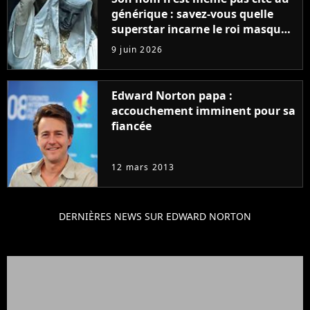
générique : savez-vous quelle
superstar incarne le roi masqué
dans Kingdom of Heaven ?
9 juin 2026
Edward Norton papa :
accouchement imminent pour sa
fiancée
12 mars 2013
DERNIÈRES NEWS SUR EDWARD NORTON