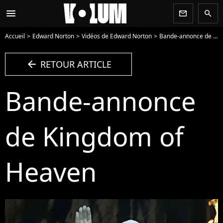
menu
newsletter
search
Accueil
Edward Norton
Vidéos de Edward Norton
Bande-annonce de Kingdom of Heaven - Vidéo
arrow_left
RETOUR ARTICLE
Bande-annonce
de Kingdom of
Heaven