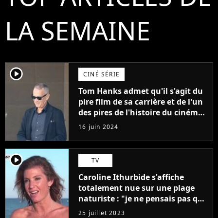
LA SEMAINE
player2
CINÉ SÉRIE
Tom Hanks admet qu'il s'agit du
pire film de sa carrière et de l'un
des pires de l'histoire du cinéma :
"L'un des films les plus
16 juin 2024
médiocres jamais réalisés"
player2
TV
Caroline Ithurbide s'affiche
totalement nue sur une plage
naturiste : "je ne pensais pas que
j'arriverais à le faire..."
25 juillet 2023