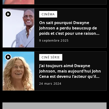
player2
CINÉMA
On sait pourquoi Dwayne
Johnson a perdu beaucoup de
poids et c'est pour une raison
importante
9 septembre 2025
player2
CINÉ SÉRIE
J'ai toujours aimé Dwayne
Johnson, mais aujourd'hui John
Cena est devenu l'acteur qu'il
rêvait d'être (et Ricky Stanicky le
24 mars 2024
prouve encore)