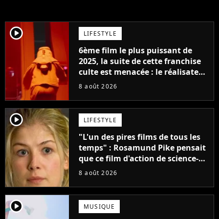
player2
LIFESTYLE
6ème film le plus puissant de
2025, la suite de cette franchise
culte est menacée : le réalisateur
claque la porte pour "différends
8 août 2026
créatifs"
player2
LIFESTYLE
"L'un des pires films de tous les
temps" : Rosamund Pike pensait
que ce film d'action de science-
fiction avec Dwayne Johnson
8 août 2026
mettrait fin à sa carrière
player2
MUSIQUE