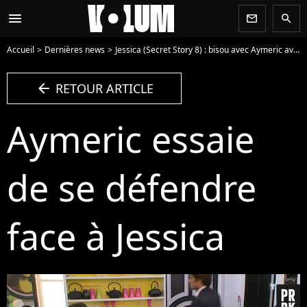
menu
newsletter
search
Accueil
Dernières news
Jessica (Secret Story 8) : bisou avec Aymeric avant celui avec Geoffrey ?
arrow_left
RETOUR ARTICLE
Aymeric essaie
de se défendre
face à Jessica