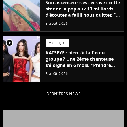
Son ascenseur s'est écrasé : cette
star de la pop aux 13 milliards
d'écoutes a failli nous quitter, "Je
pensais ne plus jamais chanter"
8 août 2026
player2
MUSIQUE
KATSEYE : bientôt la fin du
groupe ? Une 2ème chanteuse
s'éloigne en 6 mois, "Prendre
cette décision n’a pas été facile"
8 août 2026
DERNIÈRES NEWS