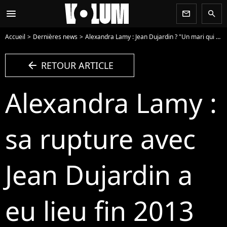
menu
newsletter
search
Accueil
Dernières news
Alexandra Lamy : Jean Dujardin ? "Un mari qui prend énormément de place"
arrow_left
RETOUR ARTICLE
Alexandra Lamy :
sa rupture avec
Jean Dujardin a
eu lieu fin 2013