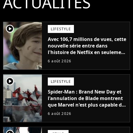
ACTUALITÉS
player2
LIFESTYLE
Avec 106,7 millions de vues, cette
nouvelle série entre dans
l'histoire de Netflix en seulement
48 jours
6 août 2026
player2
LIFESTYLE
Spider-Man : Brand New Day et
l'annulation de Blade montrent
que Marvel n'est plus capable de
faire quoi que ce soit de simple
6 août 2026