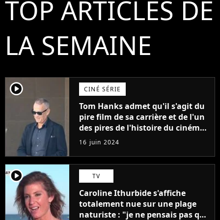
TOP ARTICLES DE
LA SEMAINE
player2
CINÉ SÉRIE
Tom Hanks admet qu'il s'agit du
pire film de sa carrière et de l'un
des pires de l'histoire du cinéma :
"L'un des films les plus
16 juin 2024
médiocres jamais réalisés"
player2
TV
Caroline Ithurbide s'affiche
totalement nue sur une plage
naturiste : "je ne pensais pas que