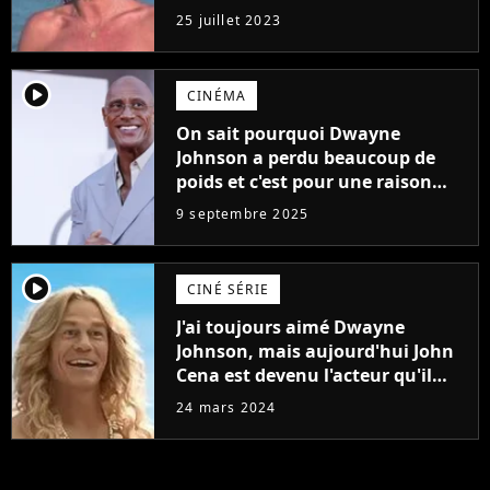
j'arriverais à le faire..."
25 juillet 2023
player2
CINÉMA
On sait pourquoi Dwayne
Johnson a perdu beaucoup de
poids et c'est pour une raison
importante
9 septembre 2025
player2
CINÉ SÉRIE
J'ai toujours aimé Dwayne
Johnson, mais aujourd'hui John
Cena est devenu l'acteur qu'il
rêvait d'être (et Ricky Stanicky le
24 mars 2024
prouve encore)