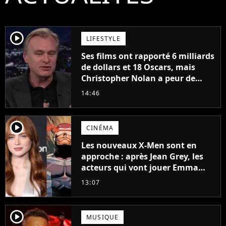
player2
LIFESTYLE
Ses films ont rapporté 6 milliards
de dollars et 18 Oscars, mais
Christopher Nolan a peur de
tourner un genre de films très
14:46
particulier
player2
CINÉMA
Les nouveaux X-Men sont en
approche : après Jean Grey, les
acteurs qui vont jouer Emma
Frost et Cyclope trouvés !
13:07
player2
MUSIQUE