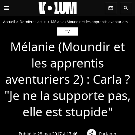
menu
newsletter
search
Accueil
Dernières actus
Mélanie (Moundir et les apprentis aventuriers 2) : Carla ? "Je ne la supporte pas, elle est stupide"
TV
Mélanie (Moundir et
les apprentis
aventuriers 2) : Carla ?
"Je ne la supporte pas,
elle est stupide"
Publié le 28 mai 2017 à 17:46
Partager
share