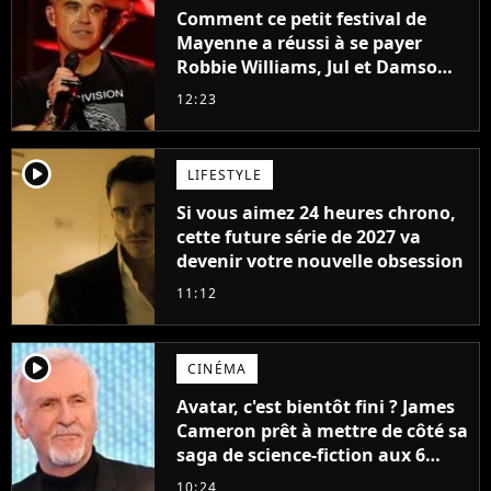
Comment ce petit festival de
Mayenne a réussi à se payer
Robbie Williams, Jul et Damso
cette année ?
12:23
player2
LIFESTYLE
Si vous aimez 24 heures chrono,
cette future série de 2027 va
devenir votre nouvelle obsession
11:12
player2
CINÉMA
Avatar, c'est bientôt fini ? James
Cameron prêt à mettre de côté sa
saga de science-fiction aux 6
milliards de recettes
10:24