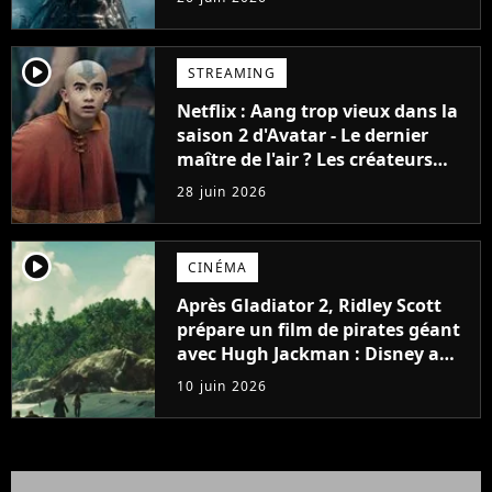
semaines dans le Top 10
player2
STREAMING
Netflix : Aang trop vieux dans la
saison 2 d'Avatar - Le dernier
maître de l'air ? Les créateurs
assument
28 juin 2026
player2
CINÉMA
Après Gladiator 2, Ridley Scott
prépare un film de pirates géant
avec Hugh Jackman : Disney a
préféré passer son tour pour
10 juin 2026
cette histoire vieille de 143 ans