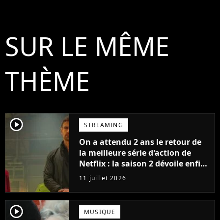
SUR LE MÊME
THÈME
player2
STREAMING
On a attendu 2 ans le retour de
la meilleure série d'action de
Netflix : la saison 2 dévoile enfin
sa date de sortie
11 juillet 2026
player2
MUSIQUE