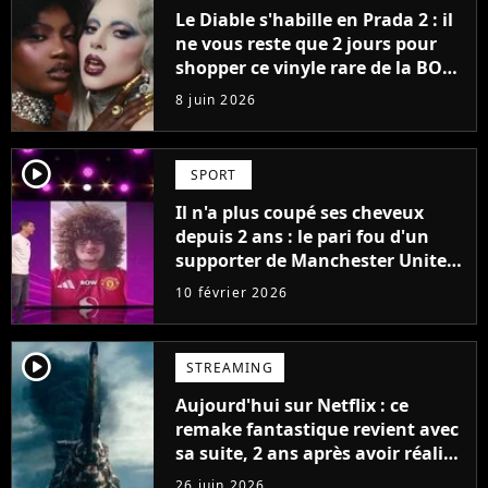
Le Diable s'habille en Prada 2 : il
ne vous reste que 2 jours pour
shopper ce vinyle rare de la BO
avec Lady Gaga
8 juin 2026
player2
SPORT
Il n'a plus coupé ses cheveux
depuis 2 ans : le pari fou d'un
supporter de Manchester United
pourrait enfin prendre fin ce soir
10 février 2026
player2
STREAMING
Aujourd'hui sur Netflix : ce
remake fantastique revient avec
sa suite, 2 ans après avoir réalisé
60 millions de vues et régné 6
26 juin 2026