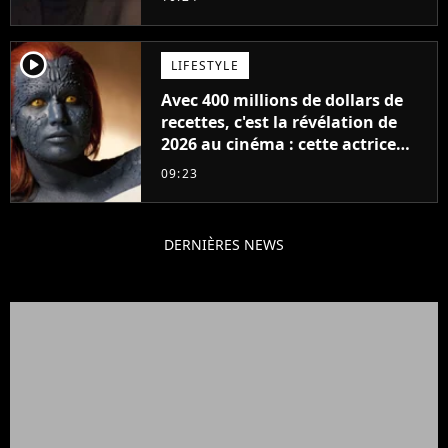
player2
LIFESTYLE
Avec 400 millions de dollars de
recettes, c'est la révélation de
2026 au cinéma : cette actrice
adorée prête à remplacer
09:23
Jennifer Lawrence chez Marvel
DERNIÈRES NEWS