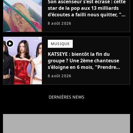
Son ascenseur s'est écrasé : cette
star de la pop aux 13 milliards
d'écoutes a failli nous quitter, "Je
pensais ne plus jamais chanter"
8 août 2026
player2
MUSIQUE
KATSEYE : bientôt la fin du
groupe ? Une 2ème chanteuse
s'éloigne en 6 mois, "Prendre
cette décision n’a pas été facile"
8 août 2026
DERNIÈRES NEWS