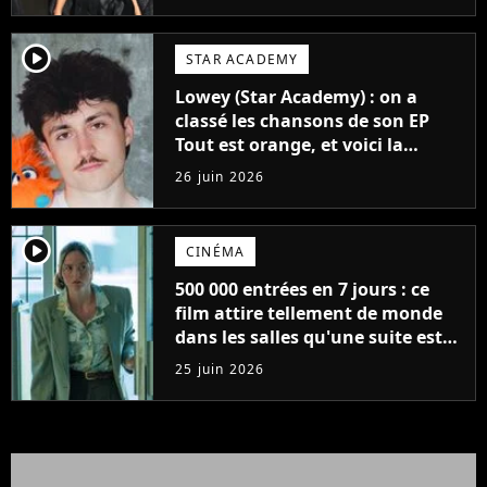
player2
STAR ACADEMY
Lowey (Star Academy) : on a
classé les chansons de son EP
Tout est orange, et voici la
meilleure !
26 juin 2026
player2
CINÉMA
500 000 entrées en 7 jours : ce
film attire tellement de monde
dans les salles qu'une suite est
déjà programmée, "on en a
25 juin 2026
clairement pas fini"