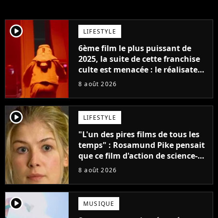
player2
LIFESTYLE
6ème film le plus puissant de
2025, la suite de cette franchise
culte est menacée : le réalisateur
claque la porte pour "différends
8 août 2026
créatifs"
player2
LIFESTYLE
"L'un des pires films de tous les
temps" : Rosamund Pike pensait
que ce film d'action de science-
fiction avec Dwayne Johnson
8 août 2026
mettrait fin à sa carrière
player2
MUSIQUE