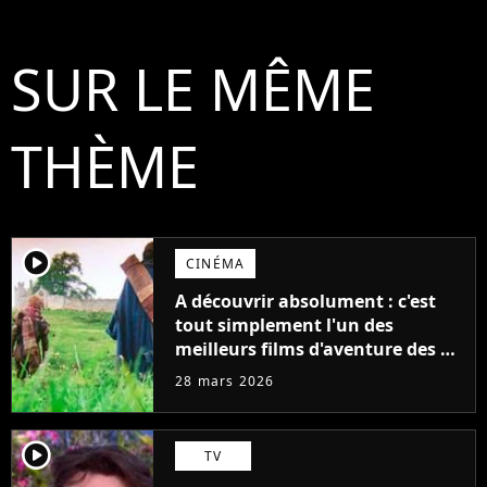
SUR LE MÊME
THÈME
player2
CINÉMA
A découvrir absolument : c'est
tout simplement l'un des
meilleurs films d'aventure des 40
dernières années
28 mars 2026
player2
TV