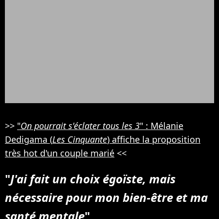
>>
"
On pourrait s'éclater tous les 3
" : Mélanie
Dedigama (
Les Cinquante
) affiche la proposition
très hot d'un couple marié
<<
"
J'ai fait un choix égoïste, mais
nécessaire pour mon bien-être et ma
santé mentale
"