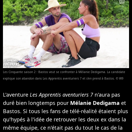
Les Cinquante saison 2 : Bastos veut se confronter à Mélanie Dedigama. La candidate
explique son abandon dans Les Apprentis aventuriers 7 et s'en prend à Bastos. © W9
L'aventure
Les Apprentis aventuriers 7
n'aura pas
duré bien longtemps pour
Mélanie Dedigama
et
Bastos. Si tous les fans de télé-réalité étaient plus
qu'hypés à l'idée de retrouver les deux ex dans la
même équipe, ce n'était pas du tout le cas de la