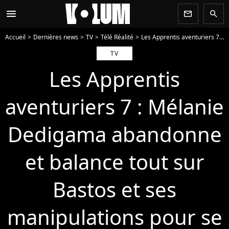
menu
newsletter
search
Accueil
Dernières news
TV
Télé Réalité
Les Apprentis aventuriers 7 : Mélanie Dedigama abandonne et balance tout sur Bastos et ses manipulations pour se justifier
TV
Les Apprentis
aventuriers 7 : Mélanie
Dedigama abandonne
et balance tout sur
Bastos et ses
manipulations pour se