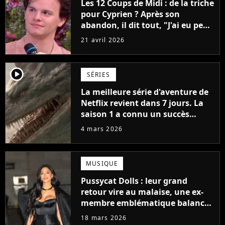
Les 12 Coups de Midi : de la triche
pour Cyprien ? Après son
abandon, il dit tout, "J'ai eu peur
que la production..."
21 avril 2026
player2
SÉRIES
La meilleure série d'aventure de
Netflix revient dans 7 jours. La
saison 1 a connu un succès
retentissant avec 104 millions de
4 mars 2026
vues
MUSIQUE
Pussycat Dolls : leur grand
retour vire au malaise, une ex-
membre emblématique balance
tout
18 mars 2026