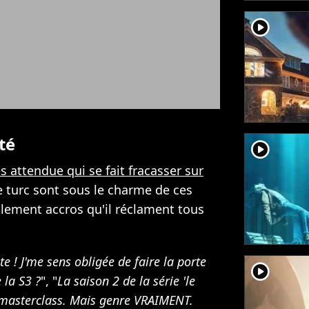
player2
té
player2
ès attendue qui se fait fracasser sur
 turc sont sous le charme de ces
llement accros qu'il réclament tous
ite ! J'me sens obligée de faire la porte
player2
 la S3 ?
", "
La saison 2 de la série 'le
re masterclass. Mais genre VRAIMENT.