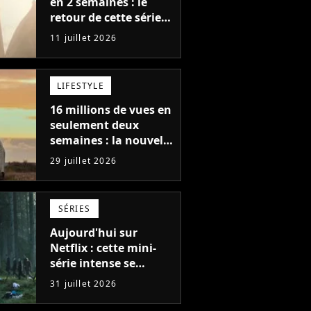
en 2 semaines : le
retour de cette série
fantastique est le bide
11 juillet 2026
de l'année sur Netflix
LIFESTYLE
16 millions de vues en
seulement deux
semaines : la nouvelle
série Netflix idéale
29 juillet 2026
pour les fans de
Yellowstone
SÉRIES
Aujourd'hui sur
Netflix : cette mini-
série intense se
regarde en une seule
31 juillet 2026
après-midi