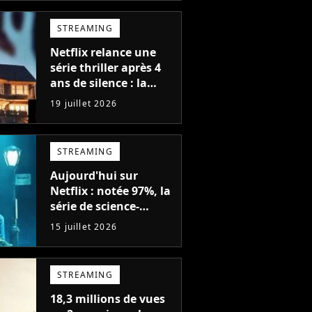
parfaites
STREAMING
Netflix relance une
série thriller après 4
ans de silence : la
saison 1 avait atteint
19 juillet 2026
plus de 79 millions de
vues
STREAMING
Aujourd'hui sur
Netflix : notée 97%, la
série de science-
fiction la plus drôle
15 juillet 2026
du moment est enfin
de retour avec 8
nouveaux épisodes
STREAMING
18,3 millions de vues