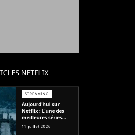
ICLES NETFLIX
STREAMING
Aujourd'hui sur
Netflix : L'une des
meilleures séries
d'action de tous les
11 juillet 2026
temps, avec 6 saisons