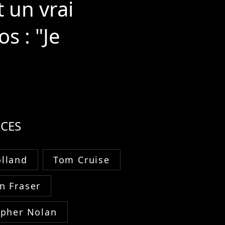
t un vrai
s : "Je
CES
lland
Tom Cruise
n Fraser
opher Nolan