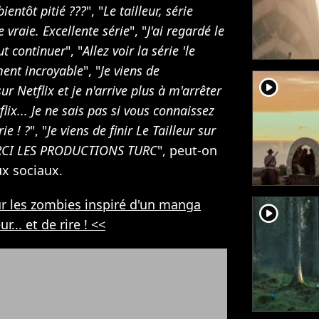
ientôt pitié ???
", "
Le tailleur, série
e vraie. Excellente série
", "
J'ai regardé le
aut continuer
", "
Allez voir la série 'le
iment incroyable
", "
Je viens de
player2
ur Netflix et je n'arrive plus à m'arrêter
flix... Je ne sais pas si vous connaissez
ie ! ?
", "
Je viens de finir Le Tailleur sur
ERCI LES PRODUCTIONS TURC
", peut-on
ux sociaux.
sur les zombies inspiré d'un manga
player2
r... et de rire ! <<