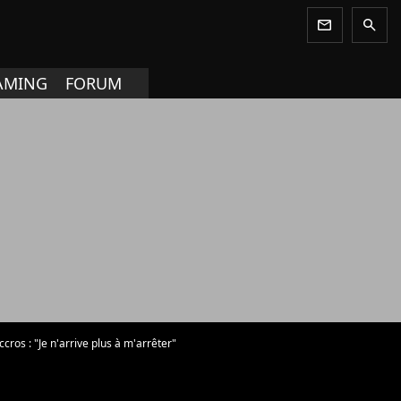
newsletter
search
AMING
FORUM
ros : "Je n'arrive plus à m'arrêter"