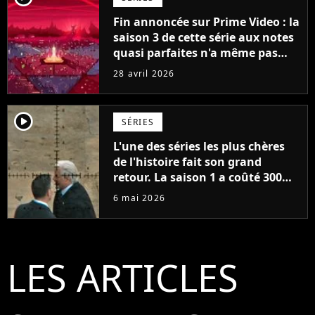
Fin annoncée sur Prime Video : la
saison 3 de cette série aux notes
quasi parfaites n'a même pas
encore été diffusée, mais elle se
28 avril 2026
conclura avec la saison 5
player2
SÉRIES
L'une des séries les plus chères
de l'histoire fait son grand
retour. La saison 1 a coûté 300
millions de dollars pour
6 mai 2026
seulement 6 épisodes
LES ARTICLES