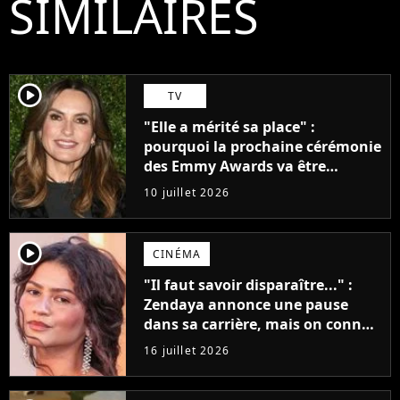
SIMILAIRES
player2
TV
"Elle a mérité sa place" :
pourquoi la prochaine cérémonie
des Emmy Awards va être
historique ?
10 juillet 2026
player2
CINÉMA
"Il faut savoir disparaître..." :
Zendaya annonce une pause
dans sa carrière, mais on connaît
déjà son prochain projet !
16 juillet 2026