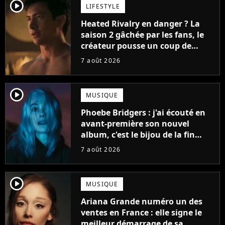
player2
LIFESTYLE
Heated Rivalry en danger ? La
saison 2 gâchée par les fans, le
créateur pousse un coup de
gueule
7 août 2026
player2
MUSIQUE
Phoebe Bridgers : j'ai écouté en
avant-première son nouvel
album, c'est le bijou de la fin
d'été
7 août 2026
player2
MUSIQUE
Ariana Grande numéro un des
ventes en France : elle signe le
meilleur démarrage de sa