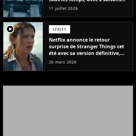
parfaites
11 juillet 2026
player2
SÉRIES
Netflix annonce le retour
surprise de Stranger Things cet
été avec sa version définitive,
une décision historique
20 mars 2026