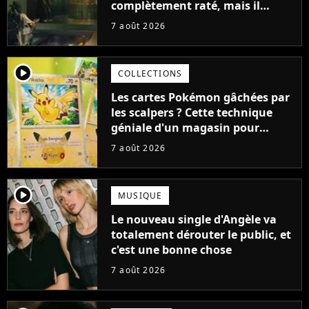
complètement raté, mais il
aurait pu être encore pire à
7 août 2026
cause de son acteur
player2
COLLECTIONS
Les cartes Pokémon gâchées par
les scalpers ? Cette technique
géniale d'un magasin pour
ruiner les revendeurs
7 août 2026
player2
MUSIQUE
Le nouveau single d'Angèle va
totalement dérouter le public, et
c'est une bonne chose
7 août 2026