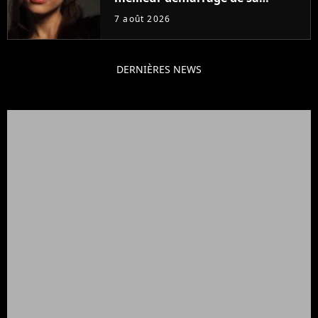
carrière avec son album Petal
7 août 2026
DERNIÈRES NEWS