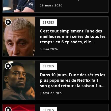
ans avec un rôle qui le détruisait
29 mars 2026
de plus en plus
player2
SÉRIES
C'est tout simplement l'une des
meilleures mini-séries de tous les
temps : en 6 épisodes, elle
accomplit plus que d'autres
5 mai 2026
séries en plusieurs saisons
player2
SÉRIES
Dans 10 jours, l'une des séries les
plus populaires de Netflix fait
son grand retour : la saison 1 a
cumulé plus de 98 millions de
9 février 2026
vues
player2
SÉRIES