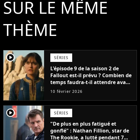
SUR LE MÊME
THÈME
player2
SÉRIES
L'épisode 9 de la saison 2 de
Fallout est-il prévu ? Combien de
temps faudra-t-il attendre avant
le prochain épisode ?
10 février 2026
player2
SÉRIES
"De plus en plus fatigué et
gonflé" : Nathan Fillion, star de
The Rookie, a lutté pendant 7