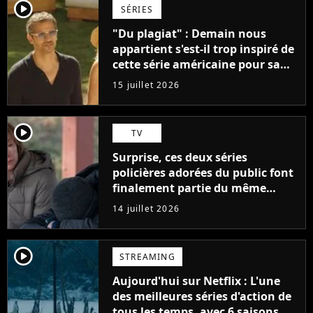
player2
SÉRIES
"Du plagiat" : Demain nous
appartient s'est-il trop inspiré de
cette série américaine pour sa
saga de l'été ?
15 juillet 2026
player2
TV
Surprise, ces deux séries
policières adorées du public font
finalement partie du même
univers !
14 juillet 2026
player2
STREAMING
Aujourd'hui sur Netflix : L'une
des meilleures séries d'action de
tous les temps, avec 6 saisons