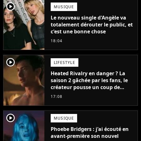
player2
MUSIQUE
Le nouveau single d'Angèle va
totalement dérouter le public, et
c'est une bonne chose
18:04
player2
LIFESTYLE
Heated Rivalry en danger ? La
saison 2 gâchée par les fans, le
créateur pousse un coup de
gueule
17:08
player2
MUSIQUE
Phoebe Bridgers : j'ai écouté en
avant-première son nouvel