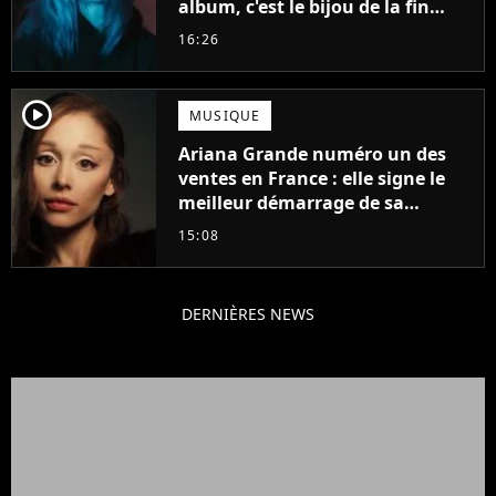
album, c'est le bijou de la fin
d'été
16:26
player2
MUSIQUE
Ariana Grande numéro un des
ventes en France : elle signe le
meilleur démarrage de sa
carrière avec son album Petal
15:08
DERNIÈRES NEWS