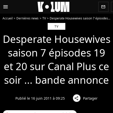
menu
newsletter
Accueil
Dernières news
TV
Desperate Housewives saison 7 épisodes 19 et 20 sur Canal Plus ce soir ... bande annonce
TV
Desperate Housewives
saison 7 épisodes 19
et 20 sur Canal Plus ce
soir ... bande annonce
Publié le 16 juin 2011 à 09:25
Partager
share