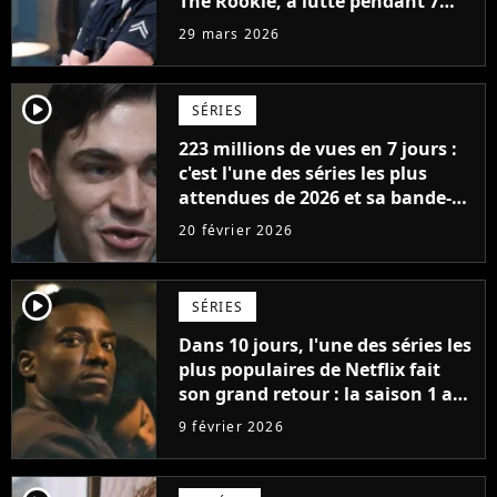
The Rookie, a lutté pendant 7
ans avec un rôle qui le détruisait
29 mars 2026
de plus en plus
player2
SÉRIES
223 millions de vues en 7 jours :
c'est l'une des séries les plus
attendues de 2026 et sa bande-
annonce bat des records
20 février 2026
player2
SÉRIES
Dans 10 jours, l'une des séries les
plus populaires de Netflix fait
son grand retour : la saison 1 a
cumulé plus de 98 millions de
9 février 2026
vues