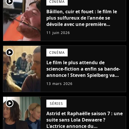
player2
CINÉMA
Bâillon, cuir et fouet : le film le
plus sulfureux de l'année se
dévoile avec une première
bande-annonce géniale
11 juin 2026
player2
CINÉMA
Le film le plus attendu de
science-fiction a enfin sa bande-
annonce ! Steven Spielberg va
vous retourner le cerveau et les
13 mars 2026
fans sont en folie, "Ça a l'air
exceptionnel"
player2
SÉRIES
Astrid et Raphaëlle saison 7 : une
suite sans Lola Dewaere ?
L'actrice annonce du