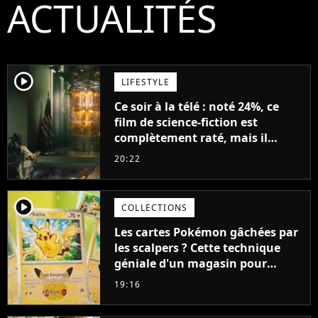
ACTUALITÉS
player2
LIFESTYLE
Ce soir à la télé : noté 24%, ce
film de science-fiction est
complètement raté, mais il
aurait pu être encore pire à
20:22
cause de son acteur
player2
COLLECTIONS
Les cartes Pokémon gâchées par
les scalpers ? Cette technique
géniale d'un magasin pour
ruiner les revendeurs
19:16