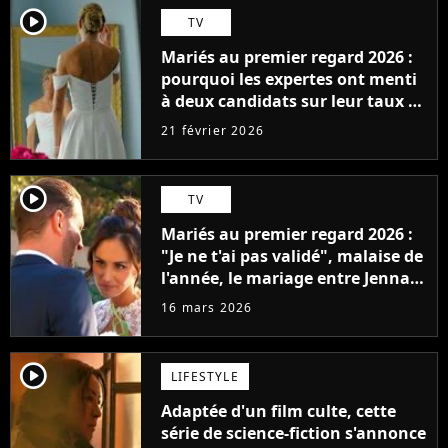
player2
TV
Mariés au premier regard 2026 :
pourquoi les expertes ont menti
à deux candidats sur leur taux de
compatibilité
21 février 2026
player2
TV
Mariés au premier regard 2026 :
"Je ne t'ai pas validé", malaise de
l'année, le mariage entre Jenna
et Laurent tourne à la
16 mars 2026
catastrophe
player2
LIFESTYLE
Adaptée d'un film culte, cette
série de science-fiction s'annonce