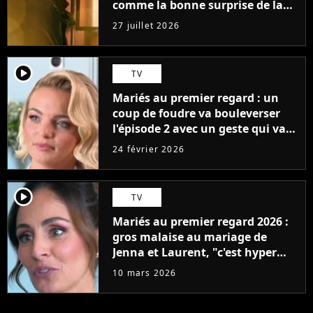
comme la bonne surprise de la
fin d'année
27 juillet 2026
player2
TV
Mariés au premier regard : un
coup de foudre va bouleverser
l'épisode 2 avec un geste qui va
faire fondre les proches
24 février 2026
player2
TV
Mariés au premier regard 2026 :
gros malaise au mariage de
Jenna et Laurent, "c'est hyper
gênant"
10 mars 2026