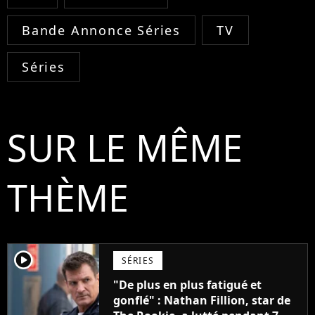
Bande Annonce Séries
TV
Séries
SUR LE MÊME
THÈME
player2
SÉRIES
"De plus en plus fatigué et
gonflé" : Nathan Fillion, star de