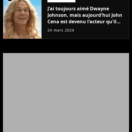
J'ai toujours aimé Dwayne
Johnson, mais aujourd'hui John
Cena est devenu l'acteur qu'il
rêvait d'être (et Ricky Stanicky le
24 mars 2024
prouve encore)