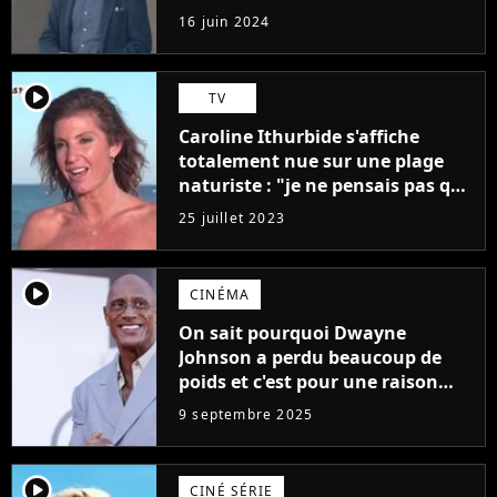
"L'un des films les plus
16 juin 2024
médiocres jamais réalisés"
player2
TV
Caroline Ithurbide s'affiche
totalement nue sur une plage
naturiste : "je ne pensais pas que
j'arriverais à le faire..."
25 juillet 2023
player2
CINÉMA
On sait pourquoi Dwayne
Johnson a perdu beaucoup de
poids et c'est pour une raison
importante
9 septembre 2025
player2
CINÉ SÉRIE