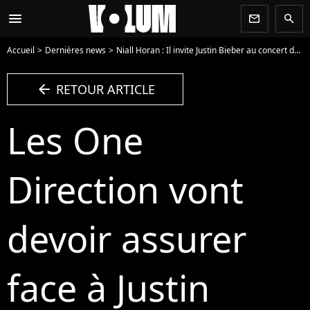
menu
newsletter
search
Accueil
Dernières news
Niall Horan : Il invite Justin Bieber au concert des One Direction à New York !
arrow_left
RETOUR ARTICLE
Les One
Direction vont
devoir assurer
face à Justin