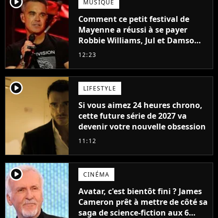
player2
MUSIQUE
Comment ce petit festival de
Mayenne a réussi à se payer
Robbie Williams, Jul et Damso
cette année ?
12:23
player2
LIFESTYLE
Si vous aimez 24 heures chrono,
cette future série de 2027 va
devenir votre nouvelle obsession
11:12
player2
CINÉMA
Avatar, c'est bientôt fini ? James
Cameron prêt à mettre de côté sa
saga de science-fiction aux 6