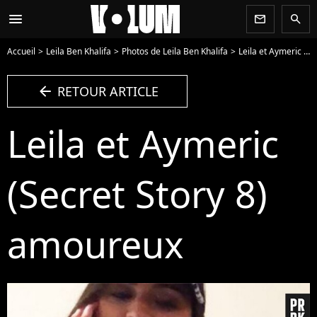
menu
newsletter
search
Accueil
Leila Ben Khalifa
Photos de Leila Ben Khalifa
Leila et Aymeric (Secret Story 8) amoureux - Photo
arrow_left
RETOUR ARTICLE
Leila et Aymeric
(Secret Story 8)
amoureux