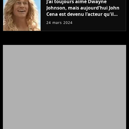
J'ai toujours aimé Dwayne
Johnson, mais aujourd'hui John
Cena est devenu l'acteur qu'il
rêvait d'être (et Ricky Stanicky le
24 mars 2024
prouve encore)