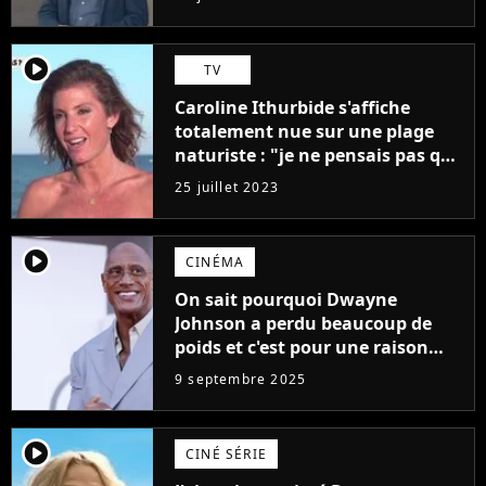
médiocres jamais réalisés"
player2
TV
Caroline Ithurbide s'affiche
totalement nue sur une plage
naturiste : "je ne pensais pas que
j'arriverais à le faire..."
25 juillet 2023
player2
CINÉMA
On sait pourquoi Dwayne
Johnson a perdu beaucoup de
poids et c'est pour une raison
importante
9 septembre 2025
player2
CINÉ SÉRIE