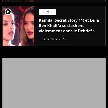
player2
TV
Kamila (Secret Story 11) et Leila
Ben Khalifa se clashent
violemment dans le Debrief ⚡️
5 décembre 2017