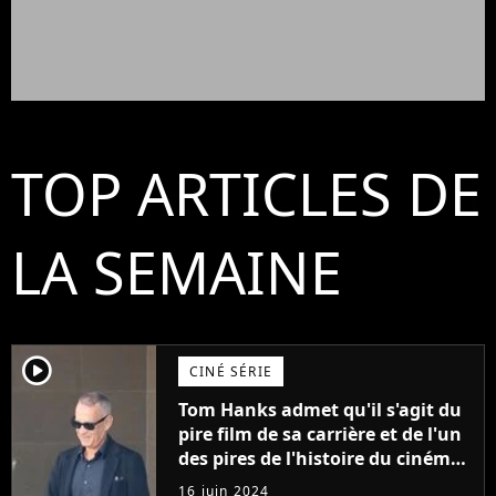
TOP ARTICLES DE
LA SEMAINE
player2
CINÉ SÉRIE
Tom Hanks admet qu'il s'agit du
pire film de sa carrière et de l'un
des pires de l'histoire du cinéma :
"L'un des films les plus
16 juin 2024