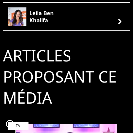
Leila Ben
chevron_right
Khalifa
ARTICLES
PROPOSANT CE
MÉDIA
player2
TV