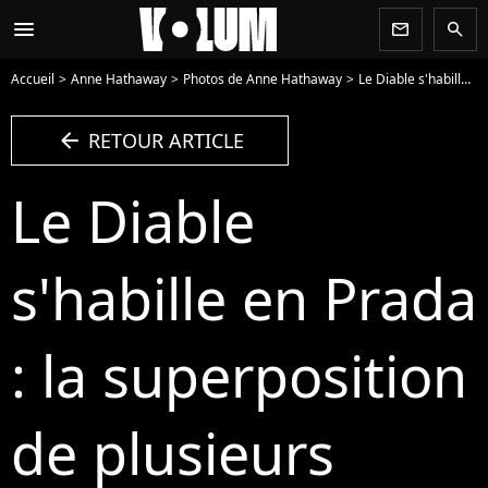
menu
newsletter
search
Accueil
Anne Hathaway
Photos de Anne Hathaway
Le Diable s'habille en Prada : la superposition de plusieurs colliers - Photo
arrow_left
RETOUR ARTICLE
Le Diable
s'habille en Prada
: la superposition
de plusieurs