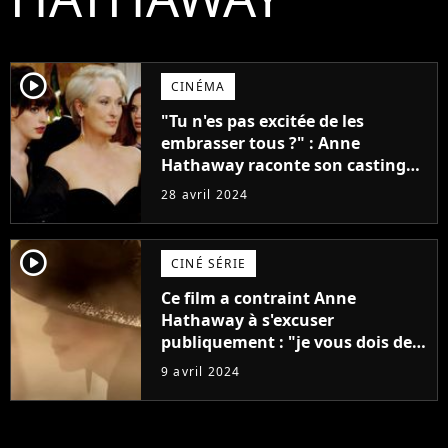
player2
CINÉMA
"Tu n'es pas excitée de les
embrasser tous ?" : Anne
Hathaway raconte son casting
"dégoutant" pour obtenir l'un de
28 avril 2024
ses plus grands rôles
player2
CINÉ SÉRIE
Ce film a contraint Anne
Hathaway à s'excuser
publiquement : "je vous dois des
excuses pour la douleur
9 avril 2024
causée..."