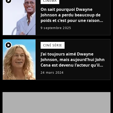
player2
CINÉMA
On sait pourquoi Dwayne
Johnson a perdu beaucoup de
poids et c'est pour une raison
importante
9 septembre 2025
player2
CINÉ SÉRIE
J'ai toujours aimé Dwayne
Johnson, mais aujourd'hui John
Cena est devenu l'acteur qu'il
rêvait d'être (et Ricky Stanicky le
24 mars 2024
prouve encore)