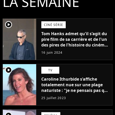
LA SEMAINE
player2
CINÉ SÉRIE
Tom Hanks admet qu'il s'agit du
pire film de sa carrière et de l'un
des pires de l'histoire du cinéma :
"L'un des films les plus
16 juin 2024
médiocres jamais réalisés"
player2
TV
Caroline Ithurbide s'affiche
totalement nue sur une plage
naturiste : "je ne pensais pas que
j'arriverais à le faire..."
25 juillet 2023