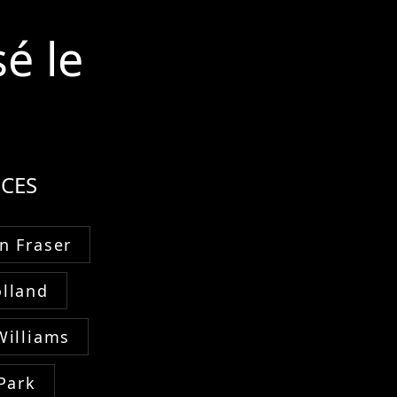
sé le
CES
n Fraser
lland
Williams
Park