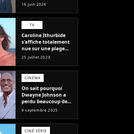
l'un des pires de
16 juin 2024
l'histoire du cinéma :
"L'un des films les
plus médiocres jamais
TV
réalisés"
Caroline Ithurbide
s'affiche totalement
nue sur une plage
naturiste : "je ne
25 juillet 2023
pensais pas que
j'arriverais à le
faire..."
CINÉMA
On sait pourquoi
Dwayne Johnson a
perdu beaucoup de
poids et c'est pour
9 septembre 2025
une raison
importante
CINÉ SÉRIE