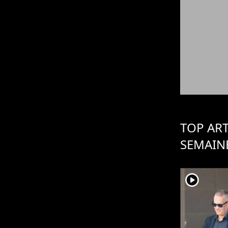
TOP ART
SEMAIN
player2