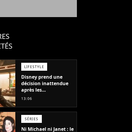
RES
ITÉS
LIFESTYLE
Disney prend une
décision inattendue
après les
"performances
13:06
mitigées" de Vaiana
et The Mandalorian &
Grogu au box-office
SÉRIES
Ni Michael ni Janet : le