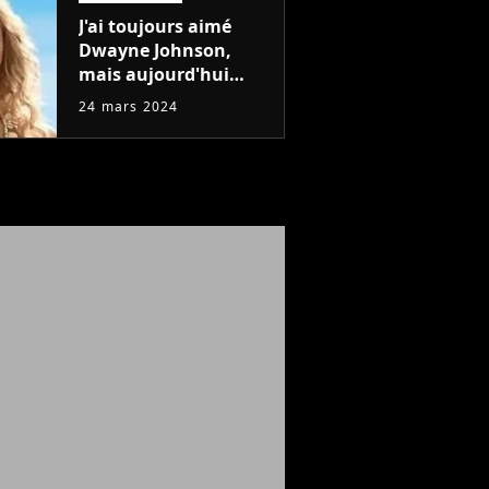
J'ai toujours aimé
Dwayne Johnson,
mais aujourd'hui
John Cena est devenu
24 mars 2024
l'acteur qu'il rêvait
d'être (et Ricky
Stanicky le prouve
encore)