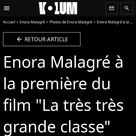
menu
newsletter
search
Accueil
Enora Malagré
Photos de Enora Malagré
Enora Malagré à la première du film "La très très grande classe" au cinéma "UGC Ciné Cité Bercy" à Paris, le 23 juillet 2022. © Guirec Coadic/Bestimage - Photo
arrow_left
RETOUR ARTICLE
Enora Malagré à
la première du
film "La très très
grande classe"