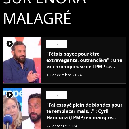
MALAGRÉ
player2
TV
"J'étais payée pour être
extravagante, outrancière" : une
ex-chroniqueuse de TPMP se
confie sur son rôle et les
10 décembre 2024
conséquences sur sa carrière
player2
TV
"J'ai essayé plein de blondes pour
te remplacer mais..." : Cyril
Hanouna (TPMP) en manque
d'Enora Malagré ? La séquence
22 octobre 2024