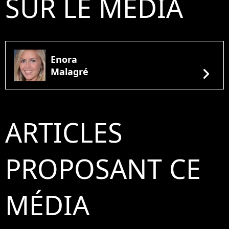
SUR LE MÉDIA
Enora
chevron_right
Malagré
ARTICLES
PROPOSANT CE
MÉDIA