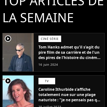
TOP ARTICLES DE
LA SEMAINE
player2
CINÉ SÉRIE
Tom Hanks admet qu'il s'agit du
pire film de sa carrière et de l'un
des pires de l'histoire du cinéma :
"L'un des films les plus
16 juin 2024
médiocres jamais réalisés"
player2
TV
Caroline Ithurbide s'affiche
totalement nue sur une plage
naturiste : "je ne pensais pas que
j'arriverais à le faire..."
25 juillet 2023