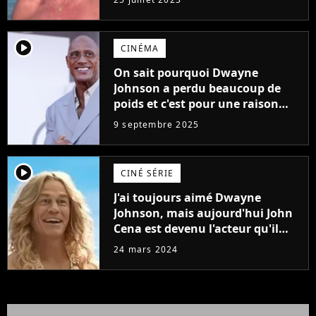
player2
CINÉMA
On sait pourquoi Dwayne
Johnson a perdu beaucoup de
poids et c'est pour une raison
importante
9 septembre 2025
player2
CINÉ SÉRIE
J'ai toujours aimé Dwayne
Johnson, mais aujourd'hui John
Cena est devenu l'acteur qu'il
rêvait d'être (et Ricky Stanicky le
24 mars 2024
prouve encore)