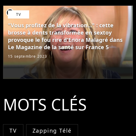
player2
TV
"Vous profitez de la vibration..." : cette
brosse à dents transformée en sextoy
provoque le fou rire d'Enora Malagré dans
Le Magazine de la santé sur France 5
15 septembre 2023
MOTS CLÉS
TV
Zapping Télé