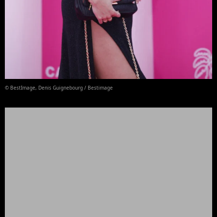
© BestImage, Denis Guignebourg / Bestimage