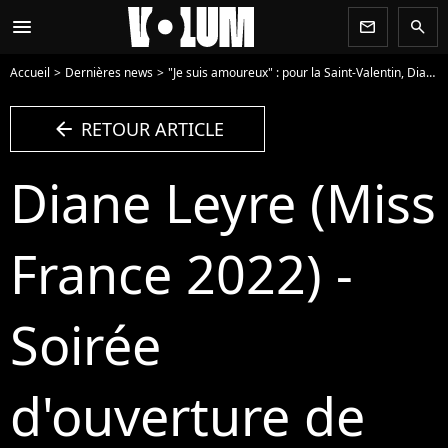
menu
newsletter
search
Accueil
Dernières news
"Je suis amoureux" : pour la Saint-Valentin, Diane Leyre se dévoile en lingerie sur Instagram, ses fans en redemandent
arrow_left
RETOUR ARTICLE
Diane Leyre (Miss
France 2022) -
Soirée
d'ouverture de