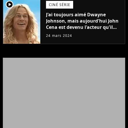
player2
CINÉ SÉRIE
J'ai toujours aimé Dwayne
Johnson, mais aujourd'hui John
Cena est devenu l'acteur qu'il
rêvait d'être (et Ricky Stanicky le
24 mars 2024
prouve encore)