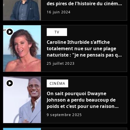
des pires de l'histoire du cinéma :
"L'un des films les plus
16 juin 2024
médiocres jamais réalisés"
player2
TV
Caroline Ithurbide s'affiche
totalement nue sur une plage
naturiste : "je ne pensais pas que
j'arriverais à le faire..."
25 juillet 2023
player2
CINÉMA
On sait pourquoi Dwayne
Johnson a perdu beaucoup de
poids et c'est pour une raison
importante
9 septembre 2025