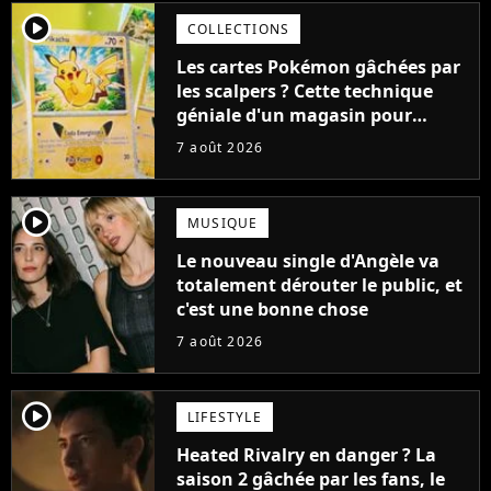
player2
COLLECTIONS
Les cartes Pokémon gâchées par
les scalpers ? Cette technique
géniale d'un magasin pour
ruiner les revendeurs
7 août 2026
player2
MUSIQUE
Le nouveau single d'Angèle va
totalement dérouter le public, et
c'est une bonne chose
7 août 2026
player2
LIFESTYLE
Heated Rivalry en danger ? La
saison 2 gâchée par les fans, le